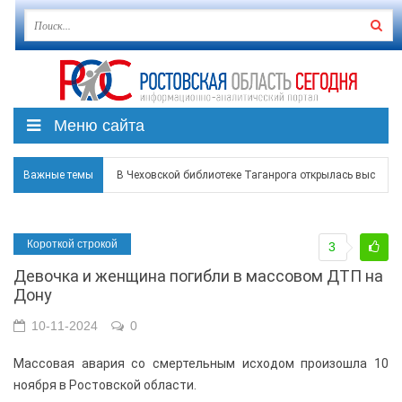
Меню сайта
Важные темы
В Чеховской библиотеке Таганрога открылась выставка
В Ростове задержан подозреваемый в ночном поджоге
Короткой строкой
3
Среди детей, ставших жертвами вражеской атаки в Гел
Девочка и женщина погибли в массовом ДТП на
Около 150 беспилотников прошедшей ночью атаковали 
Дону
В Гуково пострадала женщина, повреждены дома в в Ба
10-11-2024
0
Массовая авария со смертельным исходом произошла 10 
ноября в Ростовской области.