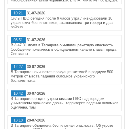
массированная атака украинских БПЛА, никто не пострадал.
10:21
31-07-2026
Силы ПВО сегодня после 9 часов утра ликвидировали 10
украинских беспилотников, атаковавших три города и два
района
08:51
31-07-2026
В 8.47 31 июля в Таганроге объявили ракетную опасность.
Сообщение появилось в официальном канале главы города
Светланы
12:27
30-07-2026
В Таганроге начинается эвакуация жителей в радиусе 500
метров от места падения обломков украинского
беспилотника,
10:42
30-07-2026
В Таганроге сегодня утром силами ПВО над городом
уничтожены вражеские дроны, территория падения обломков
оцеплена, там
13:18
28-07-2026
В Таганроге объявлена беспилотная опасность. Об угрозе