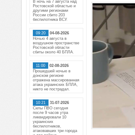
В ночь на 7 августа над
Ростовской областью и
другими регионами
России сбито 203
беспилотника ВСУ.
09:20
04-08-2026
Ночью 4 августа в
воздушном пространстве
Ростовской области
сбиты около 40 БПЛА.
11:00
02-08-2026
Прошедшей ночью в
донском регионе
отражена массированная
атака украинских БПЛА,
никто не пострадал.
10:21
31-07-2026
Силы ПВО сегодня
после 9 часов утра
ликвидировали 10
украинских
беспилотников,
атаковавших три города