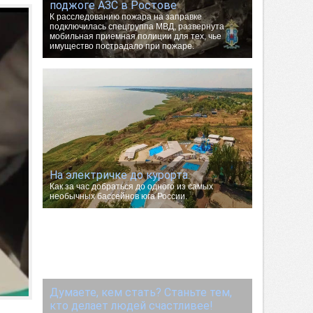
поджоге АЗС в Ростове
К расследованию пожара на заправке
подключилась спецгруппа МВД, развернута
мобильная приемная полиции для тех, чье
имущество пострадало при пожаре.
На электричке до курорта.
Как за час добраться до одного из самых
необычных бассейнов юга России.
Думаете, кем стать? Станьте тем,
кто делает людей счастливее!