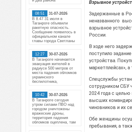
и два района
Взрывное устройст
Задержанные в Р
08:51
31-07-2026
В 8.47 31 июля в
неназванного выс
Таганроге объявили
взрывное устройст
ракетную опасность.
Сообщение появилось в
России.
официальном канале
главы города Светланы
В ходе него задерж
поступило задани
12:27
30-07-2026
В Таганроге начинается
устройства. Покуп
эвакуация жителей в
маркетплейсах», а
радиусе 500 метров от
места падения обломков
украинского
Спецслужбы устано
беспилотника,
сотрудником СБУ ч
2024 года с целью
10:42
30-07-2026
высших командиро
В Таганроге сегодня
утром силами ПВО над
чиновников и их с
городом уничтожены
вражеские дроны,
территория падения
Обе женщины осуще
обломков оцеплена, там
пребывания, а так