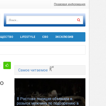
Правовая информация
БЩЕСТВО
LIFESTYLE
СВО
ЭКСКЛЮЗИВ
ра 5 августа
Самое читаемое
 десятков машин
го
т
В Ростове полиция объявила в
розыск мужчину по подозрению в