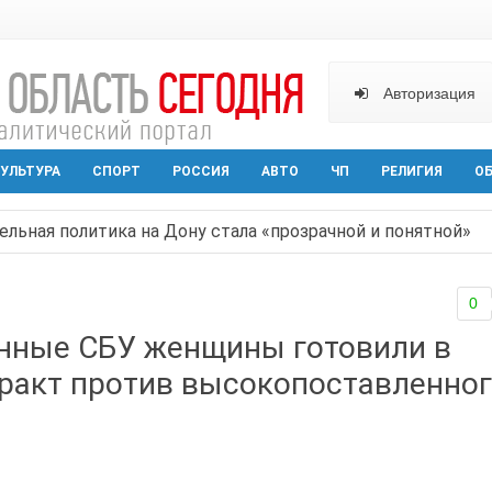
Авторизация
УЛЬТУРА
СПОРТ
РОССИЯ
АВТО
ЧП
РЕЛИГИЯ
О
ельная политика на Дону стала «прозрачной и понятной»
арактера начал действовать в Ростовской области с вече
0
аганрога открылась выставка посткроссинга
нные СБУ женщины готовили в
реваемый в ночном поджоге — сгорела АЗС и около двух
еракт против высокопоставленно
твами вражеской атаки в Геленжике, два малыша из Шах