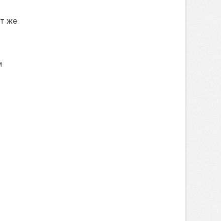
от же
и