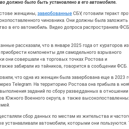
во должно было быть установлено в его автомобиле.
остове женщины,
завербованные
СБУ, готовили теракт пр
окопоставленного чиновника. Они должны была заложить
во в его автомобиль. Видео допроса распространила ФС
анные рассказали, что в январе 2025 года от кураторов и
е приобрести компоненты для самодельного взрывного
ки они совершали «в торговых точках Ростова и
 также забирали из тайников, говорится в сообщении ФСБ.
вили, что одна из женщин была завербована еще в 2023 г
ерез Telegram. На территорию Ростова она прибыла в ноя
 выполнения заданий по сбору разведданных в отношении
в Южного Военного округа, а также высокопоставленны
емей.
ствляли сбор данных по местам их жительства и частог
же устанавливали автомобили, которыми они пользуются.