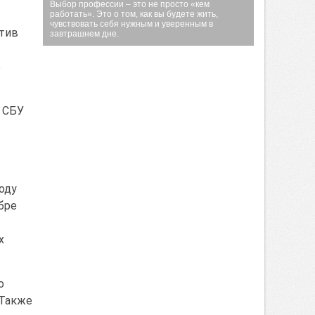
Выбор профессии – это не просто «кем
работать». Это о том, как вы будете жить,
чувствовать себя нужным и уверенным в
отив
завтрашнем дне.
Б
з СБУ
оду
бре
х
о
 Также