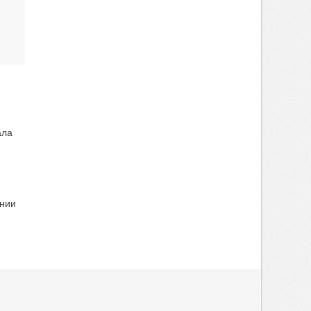
ала
онии