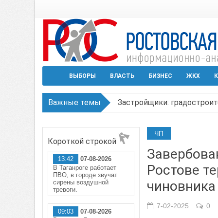
ВЫБОРЫ
ВЛАСТЬ
БИЗНЕС
ЖКХ
К
Важные темы
Застройщики: градостроит
Режим ЧС регионального х
ЧП
Короткой строкой
В Чеховской библиотеке Т
Завербова
13:42
07-08-2026
В Ростове задержан подоз
Ростове т
В Таганроге работает
ПВО, в городе звучат
Среди детей, ставших жер
чиновника
сирены воздушной
тревоги.
7-02-2025
0
09:03
07-08-2026