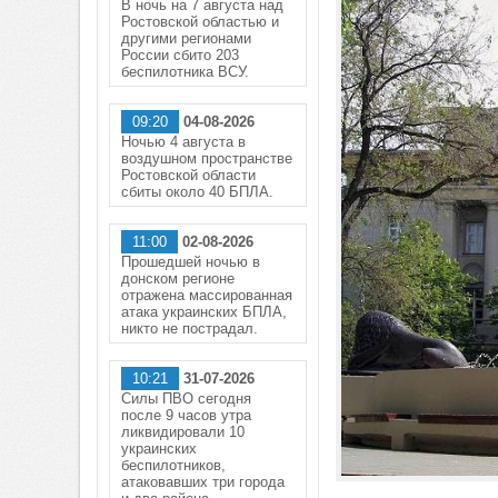
В ночь на 7 августа над
Ростовской областью и
другими регионами
России сбито 203
беспилотника ВСУ.
09:20
04-08-2026
Ночью 4 августа в
воздушном пространстве
Ростовской области
сбиты около 40 БПЛА.
11:00
02-08-2026
Прошедшей ночью в
донском регионе
отражена массированная
атака украинских БПЛА,
никто не пострадал.
10:21
31-07-2026
Силы ПВО сегодня
после 9 часов утра
ликвидировали 10
украинских
беспилотников,
атаковавших три города