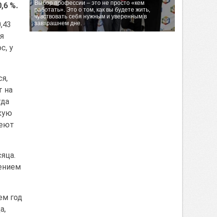
Выбор профессии – это не просто «кем
,6 %.
работать». Это о том, как вы будете жить,
чувствовать себя нужным и уверенным в
,43
завтрашнем дне.
я
с, у
я,
т на
гда
кую
веют
яца.
жением
ем год
а,