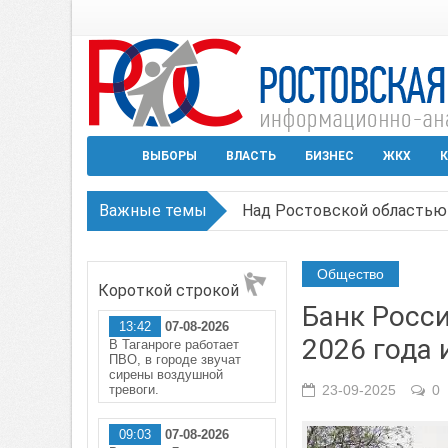
ВЫБОРЫ
ВЛАСТЬ
БИЗНЕС
ЖКХ
К
Важные темы
Над Ростовской областью 
Застройщики: градостроит
Общество
Короткой строкой
Режим ЧС регионального х
Банк Росси
13:42
07-08-2026
В Чеховской библиотеке Т
2026 года 
В Таганроге работает
ПВО, в городе звучат
В Ростове задержан подоз
сирены воздушной
тревоги.
23-09-2025
0
09:03
07-08-2026