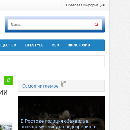
Правовая информация
БЩЕСТВО
LIFESTYLE
СВО
ЭКСКЛЮЗИВ
ра 5 августа
Самое читаемое
ии
 десятков машин
В Ростове полиция объявила в
розыск мужчину по подозрению в