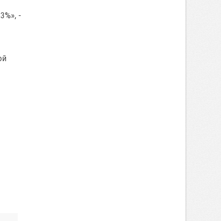
3%», -
ой