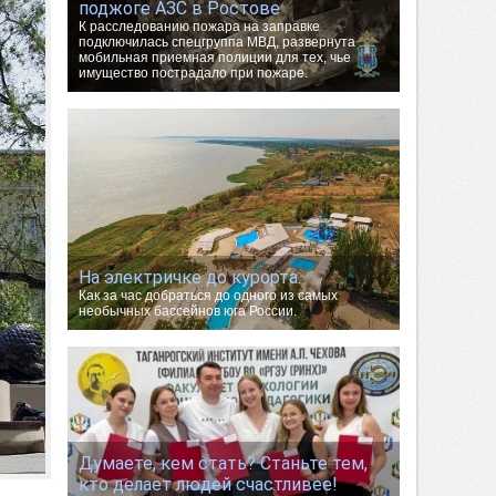
поджоге АЗС в Ростове
К расследованию пожара на заправке
подключилась спецгруппа МВД, развернута
мобильная приемная полиции для тех, чье
имущество пострадало при пожаре.
На электричке до курорта.
Как за час добраться до одного из самых
необычных бассейнов юга России.
Думаете, кем стать? Станьте тем,
кто делает людей счастливее!