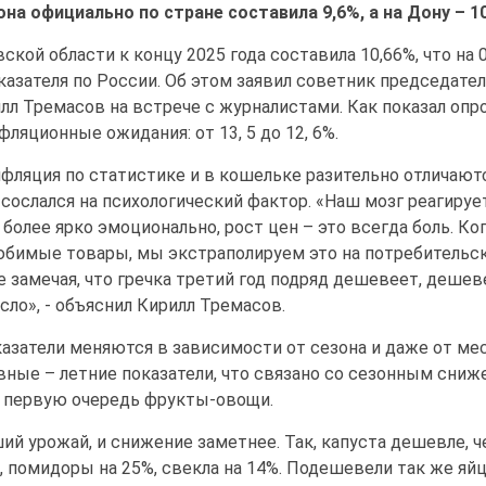
она официально по стране составила 9,6%, а на Дону – 10
кой области к концу 2025 года составила 10,66%, что на 0
азателя по России. Об этом заявил советник председател
лл Тремасов на встрече с журналистами. Как показал опро
ляционные ожидания: от 13, 5 до 12, 6%.
нфляция по статистике и в кошельке разительно отличаютс
сослался на психологический фактор. «Наш мозг реагируе
более ярко эмоционально, рост цен – это всегда боль. Ко
бимые товары, мы экстраполируем это на потребительс
не замечая, что гречка третий год подряд дешевеет, деше
сло», - объяснил Кирилл Тремасов.
затели меняются в зависимости от сезона и даже от мес
вные – летние показатели, что связано со сезонным сни
в первую очередь фрукты-овощи.
ий урожай, и снижение заметнее. Так, капуста дешевле, ч
, помидоры на 25%, свекла на 14%. Подешевели так же яйц