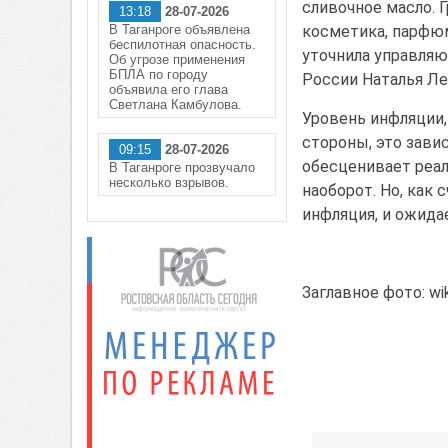
сливочное масло. 
13:18
28-07-2026
В Таганроге объявлена
косметика, парфюм
беспилотная опасность.
уточнила управля
Об угрозе применения
БПЛА по городу
России Наталья Ле
объявила его глава
Светлана Камбулова.
Уровень инфляции, 
стороны, это зави
09:15
28-07-2026
обесценивает реал
В Таганроге прозвучало
несколько взрывов.
наоборот. Но, как
инфляция, и ожида
Заглавное фото: wik