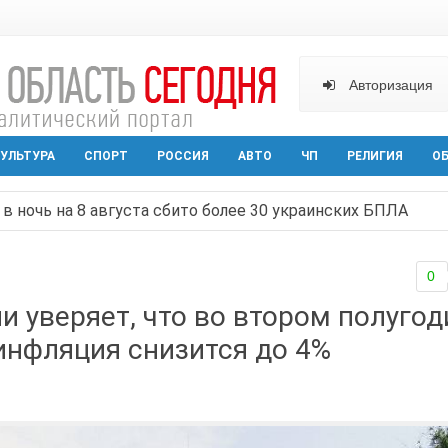
Авторизация
УЛЬТУРА
СПОРТ
РОССИЯ
АВТО
ЧП
РЕЛИГИЯ
О
в ночь на 8 августа сбито более 30 украинских БПЛА
ельная политика на Дону стала «прозрачной и понятной»
0
арактера начал действовать в Ростовской области с вече
и уверяет, что во втором полугод
аганрога открылась выставка посткроссинга
инфляция снизится до 4%
реваемый в ночном поджоге — сгорела АЗС и около двух