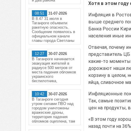
и два района
Хотя в этом году 
08:51
31-07-2026
Инфляция в Ростовс
В 8.47 31 июля в
выше среднего пок
Таганроге объявили
ракетную опасность.
Банка России Кири
Сообщение появилось в
населения иные инф
официальном канале
главы города Светланы
Отвечая, почему и
12:27
30-07-2026
представитель ЦБ 
В Таганроге начинается
какие-то моменты 
эвакуация жителей в
радиусе 500 метров от
дорожают наши лю
места падения обломков
корзину в целом, 
украинского
беспилотника,
яйца, сливочное ма
Инфляционные пока
10:42
30-07-2026
В Таганроге сегодня
Так, самые позити
утром силами ПВО над
цен на продукты, 
городом уничтожены
вражеские дроны,
территория падения
«В этом году хорош
обломков оцеплена, там
назад почти на 36%