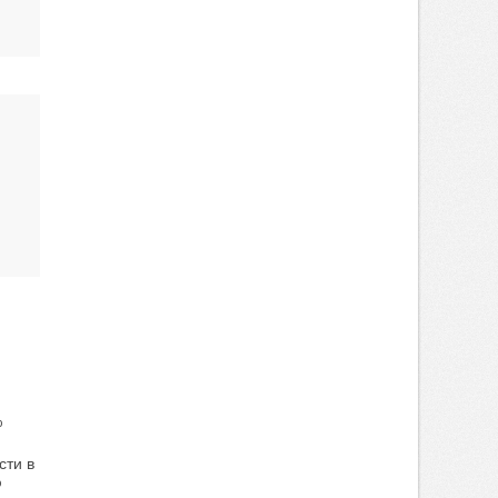
%
сти в
%