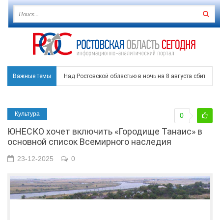
Важные темы
Над Ростовской областью в ночь на 8 августа сбито бо
Застройщики: градостроительная политика на Дону ста
Культура
0
Режим ЧС регионального характера начал действовать в
ЮНЕСКО хочет включить «Городище Танаис» в
В Чеховской библиотеке Таганрога открылась выставка
основной список Всемирного наследия
В Ростове задержан подозреваемый в ночном поджоге
23-12-2025
0