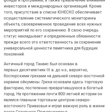
фонды и программы, а также привлечение внимания
инвесторов и международных организаций.
Кроме
того, присутствие в списке ЮНЕСКО обеспечивает
осуществление систематического мониторин
га
объекта, своевременное проведение всех нужных
мероприятий по его сохранению. В свою очередь
статус накладывает и определенные обязанности:
прежде всего это ответственность за сохранение
универсальной ценности памятника для будущих
поколений.
Античный город Танаис был основан в
первых десятилетиях III в. до н.э., вероятно,
боспорскими греками на дальней северо-восточной
окраине ойкумены. Греки основали здесь торговую
факторию, постепенно превратившуюся в богатый
город. На протяжении почти 800-летней истории он
являлся главным торговым центром северо-
восточного Приазовья и играл важную роль в жизни
всего Северного Причерноморья.