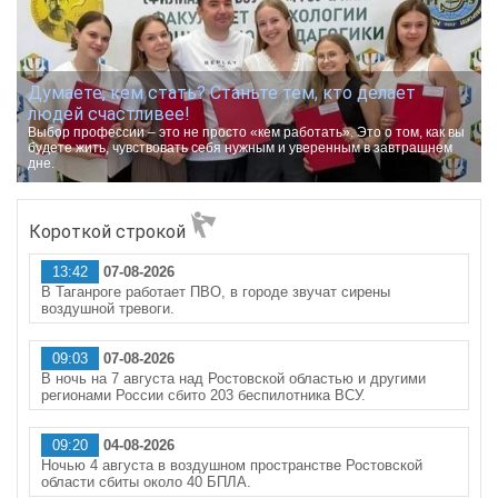
Думаете, кем стать? Станьте тем, кто делает
людей счастливее!
Выбор профессии – это не просто «кем работать». Это о том, как вы
будете жить, чувствовать себя нужным и уверенным в завтрашнем
дне.
Короткой строкой
13:42
07-08-2026
В Таганроге работает ПВО, в городе звучат сирены
воздушной тревоги.
09:03
07-08-2026
В ночь на 7 августа над Ростовской областью и другими
регионами России сбито 203 беспилотника ВСУ.
09:20
04-08-2026
Ночью 4 августа в воздушном пространстве Ростовской
области сбиты около 40 БПЛА.