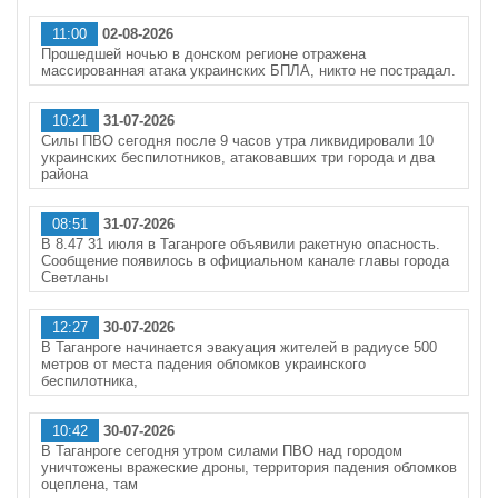
11:00
02-08-2026
Прошедшей ночью в донском регионе отражена
массированная атака украинских БПЛА, никто не пострадал.
10:21
31-07-2026
Силы ПВО сегодня после 9 часов утра ликвидировали 10
украинских беспилотников, атаковавших три города и два
района
08:51
31-07-2026
В 8.47 31 июля в Таганроге объявили ракетную опасность.
Сообщение появилось в официальном канале главы города
Светланы
12:27
30-07-2026
В Таганроге начинается эвакуация жителей в радиусе 500
метров от места падения обломков украинского
беспилотника,
10:42
30-07-2026
В Таганроге сегодня утром силами ПВО над городом
уничтожены вражеские дроны, территория падения обломков
оцеплена, там