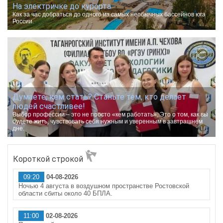
На электричке до курорта.
Как за час добраться до одного из самых необычных бассейнов юга
России.
Думаете, кем стать? Станьте тем, кто делает
людей счастливее!
Выбор профессии – это не просто «кем работать». Это о том, как вы
будете жить, чувствовать себя нужным и уверенным в завтрашнем
дне.
Короткой строкой
09:20
04-08-2026
Ночью 4 августа в воздушном пространстве Ростовской
области сбиты около 40 БПЛА.
11:00
02-08-2026