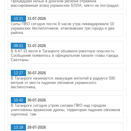
Прошедшей ночью в донском регионе отражена
массированная атака украинских БПЛА, никто не пострадал.
10:21
31-07-2026
Силы ПВО сегодня после 9 часов утра ликвидировали 10
украинских беспилотников, атаковавших три города и два
района
08:51
31-07-2026
В 8.47 31 июля в Таганроге объявили ракетную опасность.
Сообщение появилось в официальном канале главы города
Светланы
12:27
30-07-2026
В Таганроге начинается эвакуация жителей в радиусе 500
метров от места падения обломков украинского
беспилотника,
10:42
30-07-2026
В Таганроге сегодня утром силами ПВО над городом
уничтожены вражеские дроны, территория падения обломков
оцеплена, там
13:18
28-07-2026