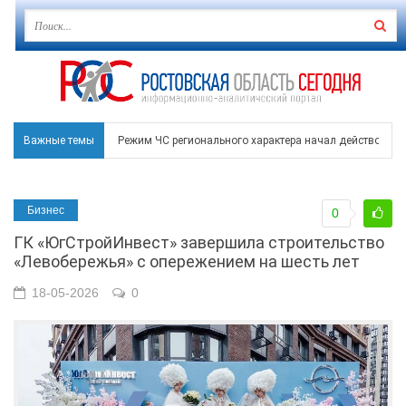
Важные темы
Режим ЧС регионального характера начал действовать в
В Чеховской библиотеке Таганрога открылась выставка
Бизнес
0
В Ростове задержан подозреваемый в ночном поджоге
ГК «ЮгСтройИнвест» завершила строительство
Среди детей, ставших жертвами вражеской атаки в Гел
«Левобережья» с опережением на шесть лет
Около 150 беспилотников прошедшей ночью атаковали 
18-05-2026
0