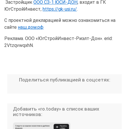
Застройщик
ООО СЗ-1 ЮСИ-ДОН
, входит в ГК
ЮгСтройИнвест,
https://gk-usi.ru/
.
С проектной декларацией можно ознакомиться на
сайте
наш.дом.рф
Реклама. ООО «ЮгСтройИнвест-Риэлт-Дон». erid:
2VtzqvwqxhN.
Поделиться публикацией в соцсетях:
Добавить «ro.today» в список ваших
источников: