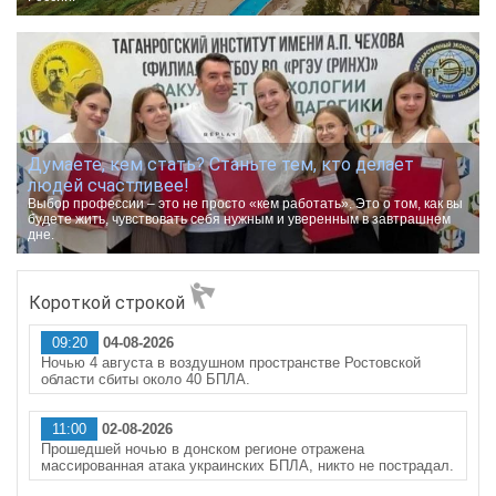
Думаете, кем стать? Станьте тем, кто делает
людей счастливее!
Выбор профессии – это не просто «кем работать». Это о том, как вы
будете жить, чувствовать себя нужным и уверенным в завтрашнем
дне.
Короткой строкой
09:20
04-08-2026
Ночью 4 августа в воздушном пространстве Ростовской
области сбиты около 40 БПЛА.
11:00
02-08-2026
Прошедшей ночью в донском регионе отражена
массированная атака украинских БПЛА, никто не пострадал.