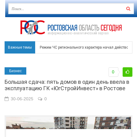
Важные темы
Режим ЧС регионального характера начал действовать в
В Чеховской библиотеке Таганрога открылась выставка
Бизнес
0
В Ростове задержан подозреваемый в ночном поджоге
Большая сдача: пять домов в один день ввела в
Среди детей, ставших жертвами вражеской атаки в Гел
эксплуатацию ГК «ЮгСтройИнвест» в Ростове
Около 150 беспилотников прошедшей ночью атаковали 
30-06-2025
0