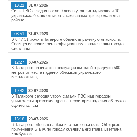
10:21
31-07-2026
Силы ПВО сегодня после 9 часов утра ликвидировали 10
украинских беспилотников, атаковавших три города и два
района
08:51
31-07-2026
В 8.47 31 июля в Таганроге объявили ракетную опасность.
Сообщение появилось в официальном канале главы города
Светланы
12:27
30-07-2026
В Таганроге начинается эвакуация жителей в радиусе 500
метров от места падения обломков украинского
беспилотника,
10:42
30-07-2026
В Таганроге сегодня утром силами ПВО над городом
уничтожены вражеские дроны, территория падения обломков
оцеплена, там
13:18
28-07-2026
В Таганроге объявлена беспилотная опасность. Об угрозе
применения БПЛА по городу объявила его глава Светлана
Камбулова.