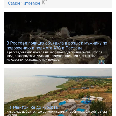
Самое читаемое
В Ростове полиция объявила в розыск мужчину по
подозрению в поджоге АЗС в Ростове
К расследованию пожара на заправке подключилась спецгруппа
МВД, развернута мобильная приемная полиции для тех, чье
имущество пострадало при пожаре.
На электричке до курорта.
Как за час добраться до одного из самых необычных бассейнов юга
России.