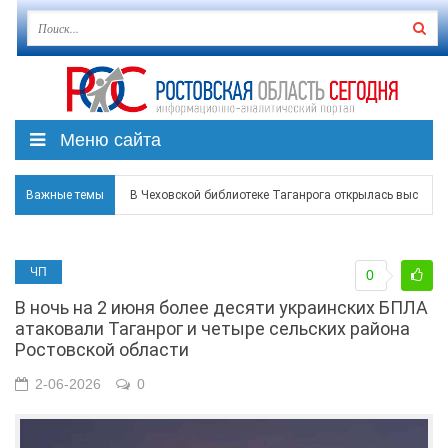
Меню сайта
Важные темы
В Чеховской библиотеке Таганрога открылась выставка
В Ростове задержан подозреваемый в ночном поджоге
ЧП
0
Среди детей, ставших жертвами вражеской атаки в Гел
В ночь на 2 июня более десяти украинских БПЛА
Застройщики: градостроительная политика на Дону ста
атаковали Таганрог и четыре сельских района
Ростовской области
Режим ЧС регионального характера начал действовать в
2-06-2026
0