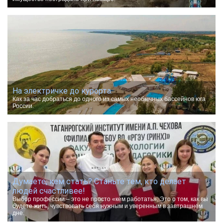
На электричке до курорта.
Как за час добраться до одного из самых необычных бассейнов юга
России.
Думаете, кем стать? Станьте тем, кто делает
людей счастливее!
Выбор профессии – это не просто «кем работать». Это о том, как вы
будете жить, чувствовать себя нужным и уверенным в завтрашнем
дне.