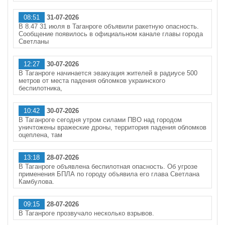
08:51
31-07-2026
В 8.47 31 июля в Таганроге объявили ракетную опасность.
Сообщение появилось в официальном канале главы города
Светланы
12:27
30-07-2026
В Таганроге начинается эвакуация жителей в радиусе 500
метров от места падения обломков украинского
беспилотника,
10:42
30-07-2026
В Таганроге сегодня утром силами ПВО над городом
уничтожены вражеские дроны, территория падения обломков
оцеплена, там
13:18
28-07-2026
В Таганроге объявлена беспилотная опасность. Об угрозе
применения БПЛА по городу объявила его глава Светлана
Камбулова.
09:15
28-07-2026
В Таганроге прозвучало несколько взрывов.