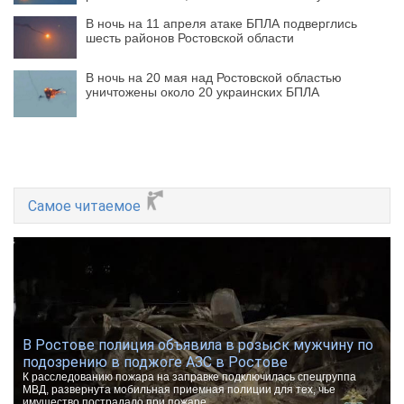
В ночь на 11 апреля атаке БПЛА подверглись
шесть районов Ростовской области
В ночь на 20 мая над Ростовской областью
уничтожены около 20 украинских БПЛА
Самое читаемое
В Ростове полиция объявила в розыск мужчину по
подозрению в поджоге АЗС в Ростове
К расследованию пожара на заправке подключилась спецгруппа
МВД, развернута мобильная приемная полиции для тех, чье
имущество пострадало при пожаре.