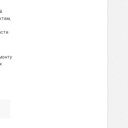
й.
ктам,
асти
монту
к