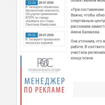
объективным мони
13:18
28-07-2026
В Таганроге объявлена
«При составлении 
беспилотная опасность.
Об угрозе применения
Важно, чтобы обно
БПЛА по городу
спортивным центр
объявила его глава
Светлана Камбулова.
рассказала замест
Алена Беликова.
09:15
28-07-2026
В Таганроге прозвучало
Она уточнила, что
несколько взрывов.
работе. В соответ
участков регионал
концу осени.