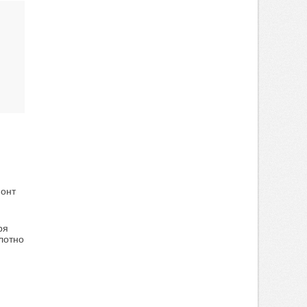
монт
ря
лотно