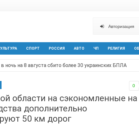
Авторизация
УЛЬТУРА
СПОРТ
РОССИЯ
АВТО
ЧП
РЕЛИГИЯ
О
в ночь на 8 августа сбито более 30 украинских БПЛА
ельная политика на Дону стала «прозрачной и понятной»
0
арактера начал действовать в Ростовской области с вече
кой области на сэкономленные на
аганрога открылась выставка посткроссинга
едства дополнительно
реваемый в ночном поджоге — сгорела АЗС и около двух
руют 50 км дорог