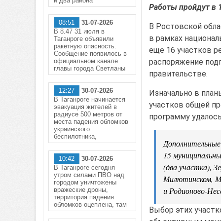
и два района
Работы пройдут в 
08:51
31-07-2026
В Ростовской обла
В 8.47 31 июля в
в рамках национал
Таганроге объявили
ракетную опасность.
еще 16 участков 
Сообщение появилось в
распоряжение подп
официальном канале
главы города Светланы
правительстве.
12:27
30-07-2026
Изначально в план
В Таганроге начинается
участков общей п
эвакуация жителей в
радиусе 500 метров от
программу удалось
места падения обломков
украинского
беспилотника,
Дополнительные
15 муниципальны
10:42
30-07-2026
(два участка), З
В Таганроге сегодня
утром силами ПВО над
Милютинском, Мо
городом уничтожены
и Родионово-Не
вражеские дроны,
территория падения
обломков оцеплена, там
Выбор этих участк