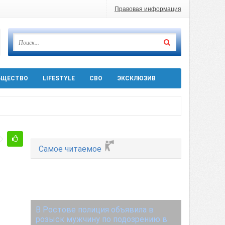
Правовая информация
БЩЕСТВО
LIFESTYLE
СВО
ЭКСКЛЮЗИВ
ра 5 августа
Самое читаемое
 десятков машин
В Ростове полиция объявила в
розыск мужчину по подозрению в