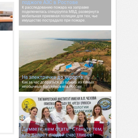
поджоге АЗС в Ростове
К расследованию пожара на заправке
подключилась спецгруппа МВД, развернута
мобильная приемная полиции для тех, чье
имущество пострадало при пожаре.
На электричке до курорта.
Как за час добраться до одного из самых
необычных бассейнов юга России.
Думаете, кем стать? Станьте тем,
кто делает людей счастливее!