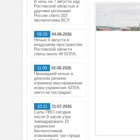
В ночь на 7 августа над
Ростовской областью и
другими регионами
России сбито 203
беспилотника ВСУ.
09:20
04-08-2026
Ночью 4 августа в
воздушном пространстве
Ростовской области
сбиты около 40 БПЛА.
11:00
02-08-2026
Прошедшей ночью в
донском регионе
отражена массированная
атака украинских БПЛА,
никто не пострадал.
10:21
31-07-2026
Силы ПВО сегодня
после 9 часов утра
ликвидировали 10
украинских
беспилотников,
атаковавших три города