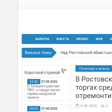
ВЫБОРЫ
ВЛАСТЬ
БИЗНЕС
ЖКХ
К
Важные темы
Над Ростовской областью 
Застройщики: градостроит
Политика и власть
Короткой строкой
Режим ЧС регионального х
В Ростовс
13:42
07-08-2026
В Чеховской библиотеке Т
торгах ср
В Таганроге работает
ПВО, в городе звучат
В Ростове задержан подоз
отремонти
сирены воздушной
тревоги.
9-06-2026
0
09:03
07-08-2026