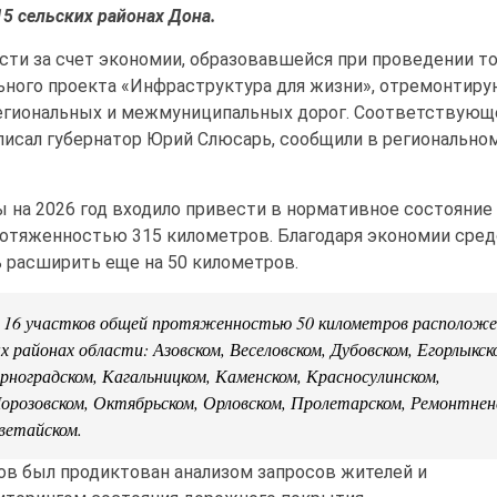
15 сельских районах Дона.
сти за счет экономии, образовавшейся при проведении т
ьного проекта «Инфраструктура для жизни», отремонтир
региональных и межмуниципальных дорог. Соответствующ
исал губернатор Юрий Слюсарь, сообщили в регионально
ы на 2026 год входило привести в нормативное состояние
ротяженностью 315 километров. Благодаря экономии сре
 расширить еще на 50 километров.
 16 участков общей протяженностью 50 километров расположе
х районах области: Азовском, Веселовском, Дубовском, Егорлыкск
ерноградском, Кагальницком, Каменском, Красносулинском,
розовском, Октябрьском, Орловском, Пролетарском, Ремонтнен
светайском.
ов был продиктован анализом запросов жителей и