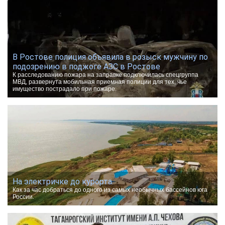
В Ростове полиция объявила в розыск мужчину по
подозрению в поджоге АЗС в Ростове
К расследованию пожара на заправке подключилась спецгруппа
МВД, развернута мобильная приемная полиции для тех, чье
имущество пострадало при пожаре.
На электричке до курорта.
Как за час добраться до одного из самых необычных бассейнов юга
России.