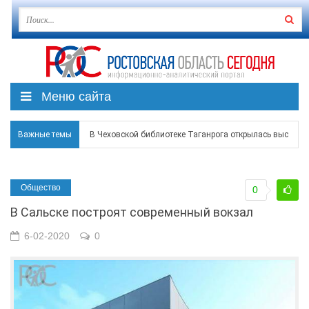
Меню сайта
В Чеховской библиотеке Таганрога открылась выставка
Важные темы
В Ростове задержан подозреваемый в ночном поджоге
Общество
Среди детей, ставших жертвами вражеской атаки в Гел
0
В Сальске построят современный вокзал
Около 150 беспилотников прошедшей ночью атаковали 
6-02-2020
0
В Гуково пострадала женщина, повреждены дома в в Ба