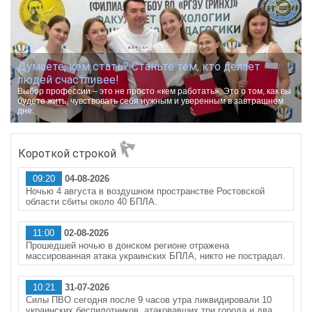
Думаете, кем стать? Станьте тем, кто делает
людей счастливее!
Выбор профессии – это не просто «кем работать». Это о том, как вы
будете жить, чувствовать себя нужным и уверенным в завтрашнем
дне.
Короткой строкой
09:20
04-08-2026
Ночью 4 августа в воздушном пространстве Ростовской
области сбиты около 40 БПЛА.
11:00
02-08-2026
Прошедшей ночью в донском регионе отражена
массированная атака украинских БПЛА, никто не пострадал.
10:21
31-07-2026
Силы ПВО сегодня после 9 часов утра ликвидировали 10
украинских беспилотников, атаковавших три города и два