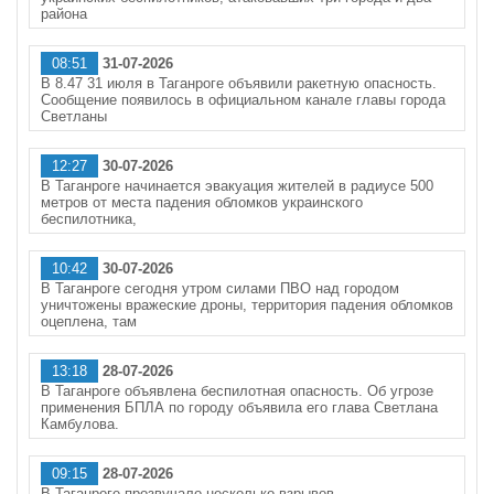
района
08:51
31-07-2026
В 8.47 31 июля в Таганроге объявили ракетную опасность.
Сообщение появилось в официальном канале главы города
Светланы
12:27
30-07-2026
В Таганроге начинается эвакуация жителей в радиусе 500
метров от места падения обломков украинского
беспилотника,
10:42
30-07-2026
В Таганроге сегодня утром силами ПВО над городом
уничтожены вражеские дроны, территория падения обломков
оцеплена, там
13:18
28-07-2026
В Таганроге объявлена беспилотная опасность. Об угрозе
применения БПЛА по городу объявила его глава Светлана
Камбулова.
09:15
28-07-2026
В Таганроге прозвучало несколько взрывов.