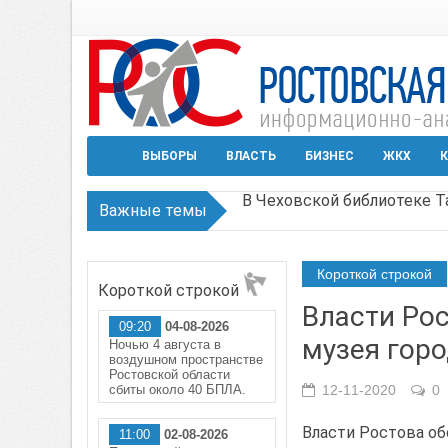
ВЫБОРЫ
ВЛАСТЬ
БИЗНЕС
ЖКХ
К
Важные темы
В Ростове задержан подоз
Среди детей, ставших жер
Короткой строкой
Короткой строкой
Около 150 беспилотников 
Власти Ро
09:20
04-08-2026
Режим ЧС регионального х
музея гор
Ночью 4 августа в
воздушном пространстве
В Чеховской библиотеке Т
Ростовской области
сбиты около 40 БПЛА.
12-11-2020
0
Власти Ростова об
11:00
02-08-2026