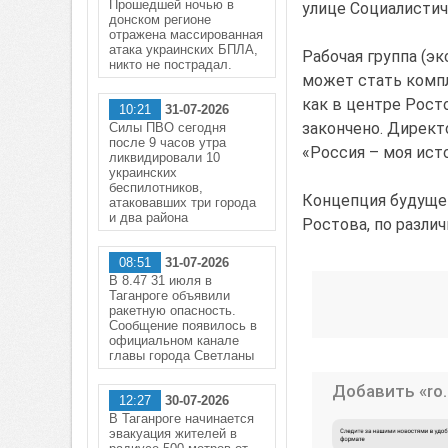
Прошедшей ночью в
улице Социалистич
донском регионе
отражена массированная
атака украинских БПЛА,
Рабочая группа (э
никто не пострадал.
может стать компл
как в центре Рост
10:21
31-07-2026
закончено. Директ
Силы ПВО сегодня
после 9 часов утра
«Россия – моя ист
ликвидировали 10
украинских
беспилотников,
Концепция будуще
атаковавших три города
и два района
Ростова, по разли
08:51
31-07-2026
В 8.47 31 июля в
Таганроге объявили
ракетную опасность.
Сообщение появилось в
официальном канале
главы города Светланы
Добавить «ro.
12:27
30-07-2026
В Таганроге начинается
эвакуация жителей в