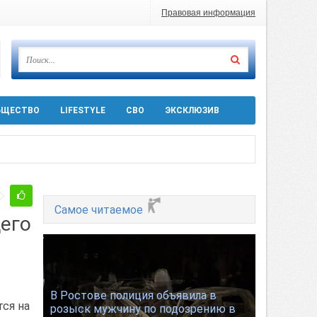
Правовая информация
БЩЕСТВО
LIFESTYLE
СВО
ЭКСКЛЮЗИВ
 десятков машин
т
Ростовской области
Самое читаемое
его
ра 5 августа
В Ростове полиция объявила в
тся на
розыск мужчину по подозрению в