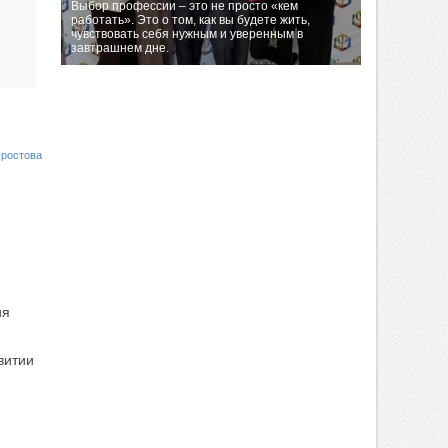
Выбор профессии – это не просто «кем
работать». Это о том, как вы будете жить,
чувствовать себя нужным и уверенным в
завтрашнем дне.
 ростова
ия
витии