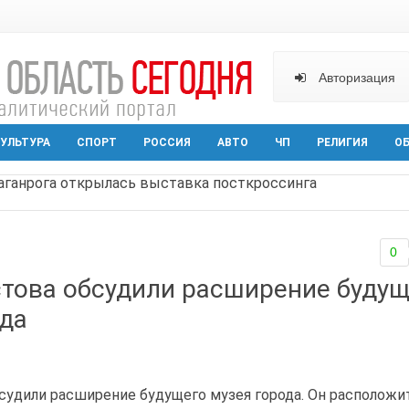
Авторизация
УЛЬТУРА
СПОРТ
РОССИЯ
АВТО
ЧП
РЕЛИГИЯ
О
реваемый в ночном поджоге — сгорела АЗС и около двух
твами вражеской атаки в Геленжике, два малыша из Шах
0
прошедшей ночью атаковали три города и семь районов 
стова обсудили расширение будущ
арактера начал действовать в Ростовской области с вече
ода
аганрога открылась выставка посткроссинга
судили расширение будущего музея города. Он расположи