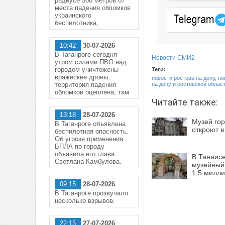
радиусе 500 метров от
места падения обломков
украинского
беспилотника,
10:42
30-07-2026
В Таганроге сегодня
Новости СМИ2
утром силами ПВО над
городом уничтожены
Теги:
вражеские дроны,
новости ростова на дону
,
но
территория падения
на дону и ростовской облас
обломков оцеплена, там
Читайте также:
13:18
28-07-2026
Музей гор
В Таганроге объявлена
откроют 
беспилотная опасность.
Об угрозе применения
БПЛА по городу
объявила его глава
В Танаис
Светлана Камбулова.
музейный
1,5 милл
09:15
28-07-2026
В Таганроге прозвучало
несколько взрывов.
22:15
27-07-2026