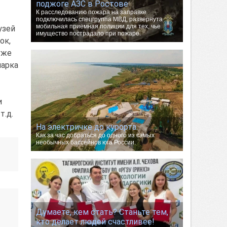
поджоге АЗС в Ростове
К расследованию пожара на заправке
подключилась спецгруппа МВД, развернута
мобильная приемная полиции для тех, чье
узей
имущество пострадало при пожаре.
ок,
уже
парка
и
т.д.
На электричке до курорта.
Как за час добраться до одного из самых
необычных бассейнов юга России.
Думаете, кем стать? Станьте тем,
кто делает людей счастливее!