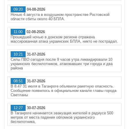
09:20
04-08-2026
Ночью 4 августа в воздушном пространстве Ростовской
области сбиты около 40 БПЛА.
11:00
02-08-2026
Прошедшей ночью в донском регионе отражена
массированная атака украинских БПЛА, никто не пострадал.
10:21
31-07-2026
Силы ПВО сегодня после 9 часов утра ликвидировали 10
украинских беспилотников, атаковавших три города и два
района
08:51
31-07-2026
В 8.47 31 июля в Таганроге объявили ракетную опасность.
Сообщение появилось в официальном канале главы города
Светланы
12:27
30-07-2026
В Таганроге начинается эвакуация жителей в радиусе 500
метров от места падения обломков украинского
беспилотника,