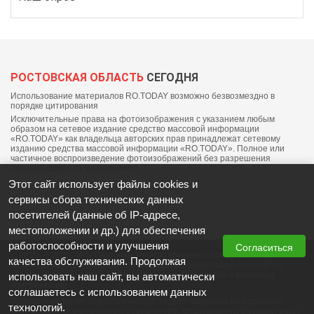
РОСТОВСКАЯ ОБЛАСТЬ
СЕГОДНЯ
Использование материалов RO.TODAY возможно безвозмездно в
порядке цитирования
Исключительные права на фотоизображения с указанием любым
образом на сетевое издание средство массовой информации
«RO.TODAY» как владельца авторских прав принадлежат сетевому
изданию средства массовой информации «RO.TODAY». Полное или
частичное воспроизведение фотоизображений без разрешения
правообладателя запрещается.
Этот сайт использует файлы cookies и
сервисы сбора технических данных
посетителей (данные об IP-адресе,
местоположении и др.) для обеспечения
работоспособности и улучшения
Согласиться
© 2018 — 2025, «РО Сегодня». Регистрационный номер СМИ: ЭЛ №
качества обслуживания. Продолжая
ФС77-76703 от 06 сентября 2019 выдано федеральной службой по
надзору в сфере связи, информационных технологий и массовых
использовать наш сайт, вы автоматически
коммуникаций
соглашаетесь с использованием данных
Редакция не несет ответственности за достоверность информации,
технологий.
содержащейся в рекламных объявлениях. Отдельные публикации могут