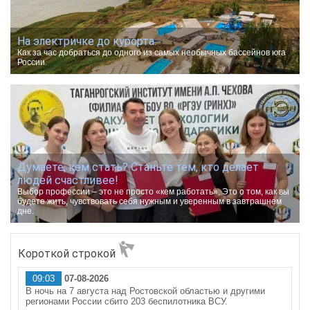
На электричке до курорта.
Как за час добраться до одного из самых необычных бассейнов юга
России.
Думаете, кем стать? Станьте тем, кто делает
людей счастливее!
Выбор профессии – это не просто «кем работать». Это о том, как вы
будете жить, чувствовать себя нужным и уверенным в завтрашнем
дне.
Короткой строкой
09:03
07-08-2026
В ночь на 7 августа над Ростовской областью и другими
регионами России сбито 203 беспилотника ВСУ.