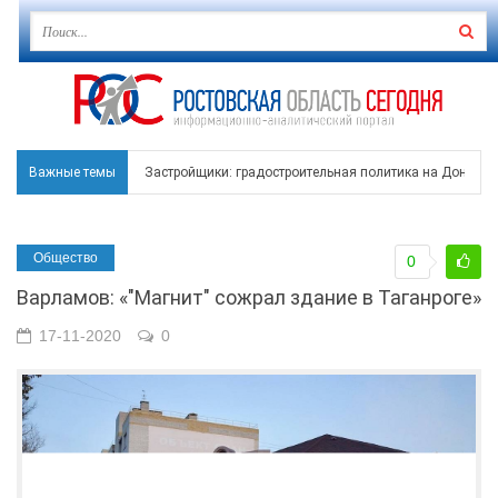
Важные темы
Застройщики: градостроительная политика на Дону ста
Режим ЧС регионального характера начал действовать в
Общество
0
В Чеховской библиотеке Таганрога открылась выставка
Варламов: «"Магнит" сожрал здание в Таганроге»
В Ростове задержан подозреваемый в ночном поджоге
17-11-2020
0
Среди детей, ставших жертвами вражеской атаки в Гел