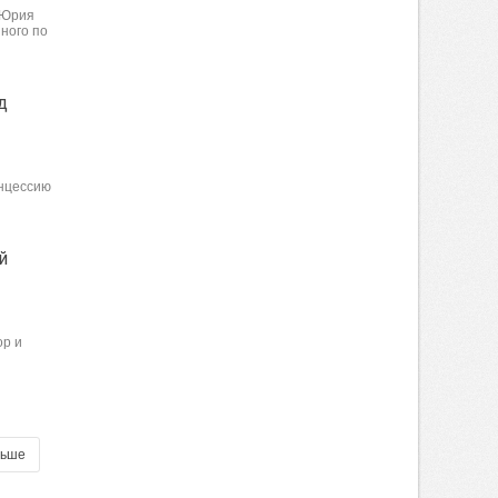
 Юрия
ного по
д
онцессию
й
ор и
льше