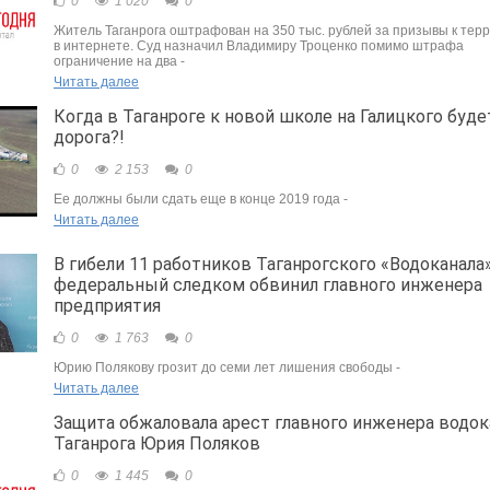
0
1 020
0
Житель Таганрога оштрафован на 350 тыс. рублей за призывы к тер
в интернете. Суд назначил Владимиру Троценко помимо штрафа
ограничение на два -
Читать далее
Когда в Таганроге к новой школе на Галицкого буде
дорога?!
0
2 153
0
Ее должны были сдать еще в конце 2019 года -
Читать далее
В гибели 11 работников Таганрогского «Водоканала
федеральный следком обвинил главного инженера
предприятия
0
1 763
0
Юрию Полякову грозит до семи лет лишения свободы -
Читать далее
Защита обжаловала арест главного инженера водок
Таганрога Юрия Поляков
0
1 445
0