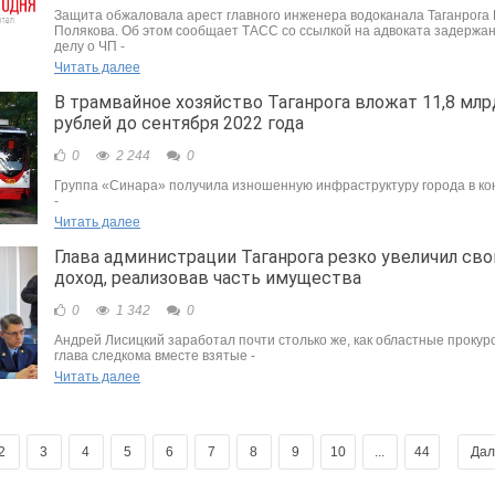
Защита обжаловала арест главного инженера водоканала Таганрога
Полякова. Об этом сообщает ТАСС со ссылкой на адвоката задержан
делу о ЧП -
Читать далее
В трамвайное хозяйство Таганрога вложат 11,8 млр
рублей до сентября 2022 года
0
2 244
0
Группа «Синара» получила изношенную инфраструктуру города в к
-
Читать далее
Глава администрации Таганрога резко увеличил сво
доход, реализовав часть имущества
0
1 342
0
Андрей Лисицкий заработал почти столько же, как областные прокур
глава следкома вместе взятые -
Читать далее
2
3
4
5
6
7
8
9
10
...
44
Да