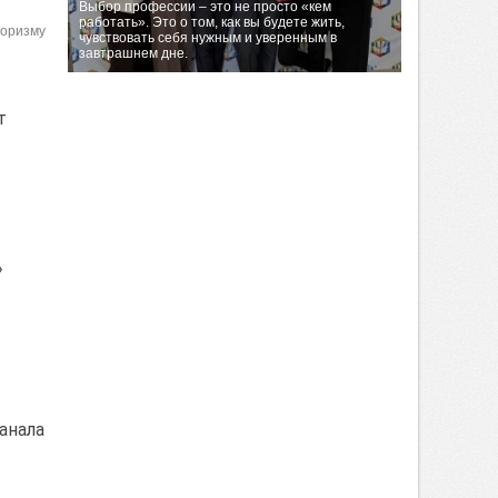
Выбор профессии – это не просто «кем
работать». Это о том, как вы будете жить,
роризму
чувствовать себя нужным и уверенным в
завтрашнем дне.
т
»
анала