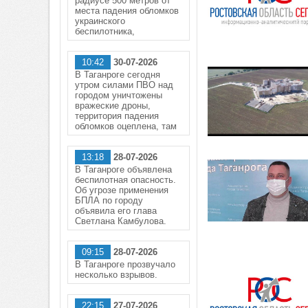
радиусе 500 метров от
места падения обломков
украинского
беспилотника,
10:42
30-07-2026
В Таганроге сегодня
утром силами ПВО над
городом уничтожены
вражеские дроны,
территория падения
обломков оцеплена, там
13:18
28-07-2026
В Таганроге объявлена
беспилотная опасность.
Об угрозе применения
БПЛА по городу
объявила его глава
Светлана Камбулова.
09:15
28-07-2026
В Таганроге прозвучало
несколько взрывов.
22:15
27-07-2026