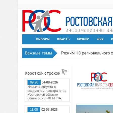
ВЫБОРЫ
ВЛАСТЬ
БИЗНЕС
ЖКХ
К
Важные темы
Режим ЧС регионального х
В Чеховской библиотеке Т
Короткой строкой
В Ростове задержан подоз
09:20
04-08-2026
Среди детей, ставших жер
Ночью 4 августа в
воздушном пространстве
Около 150 беспилотников 
Ростовской области
сбиты около 40 БПЛА.
11:00
02-08-2026