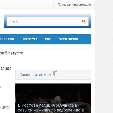
Правовая информация
БЩЕСТВО
LIFESTYLE
СВО
ЭКСКЛЮЗИВ
ра 5 августа
валида
 десятков машин
Самое читаемое
т
и
Ростовской области
В Ростове полиция объявила в
нциал
розыск мужчину по подозрению в