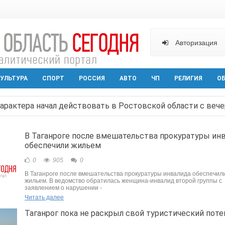
Авторизация
УЛЬТУРА
СПОРТ
РОССИЯ
АВТО
ЧП
РЕЛИГИЯ
О
арактера начал действовать в Ростовской области с вече
аганрога открылась выставка посткроссинга
В Таганроге после вмешательства прокуратуры ин
обеспечили жильем
реваемый в ночном поджоге — сгорела АЗС и около двух
0
905
0
твами вражеской атаки в Геленжике, два малыша из Шах
В Таганроге после вмешательства прокуратуры инвалида обеспечил
жильем. В ведомство обратилась женщина-инвалид второй группы с
прошедшей ночью атаковали три города и семь районов 
заявлением о нарушении -
Читать далее
Таганрог пока не раскрыл свой туристический поте