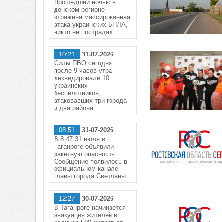
Прошедшей ночью в
донском регионе
отражена массированная
атака украинских БПЛА,
никто не пострадал.
10:21
31-07-2026
Силы ПВО сегодня
после 9 часов утра
ликвидировали 10
украинских
беспилотников,
атаковавших три города
и два района
08:51
31-07-2026
В 8.47 31 июля в
Таганроге объявили
ракетную опасность.
Сообщение появилось в
официальном канале
главы города Светланы
12:27
30-07-2026
В Таганроге начинается
эвакуация жителей в