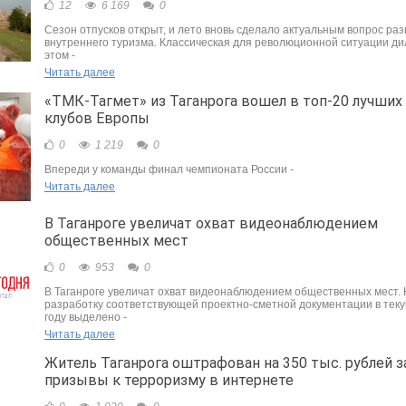
12
6 169
0
Сезон отпусков открыт, и лето вновь сделало актуальным вопрос ра
внутреннего туризма. Классическая для революционной ситуации ди
этом -
Читать далее
«ТМК-Тагмет» из Таганрога вошел в топ-20 лучших
клубов Европы
0
1 219
0
Впереди у команды финал чемпионата России -
Читать далее
В Таганроге увеличат охват видеонаблюдением
общественных мест
0
953
0
В Таганроге увеличат охват видеонаблюдением общественных мест.
разработку соответствующей проектно-сметной документации в тек
году выделено -
Читать далее
Житель Таганрога оштрафован на 350 тыс. рублей з
призывы к терроризму в интернете