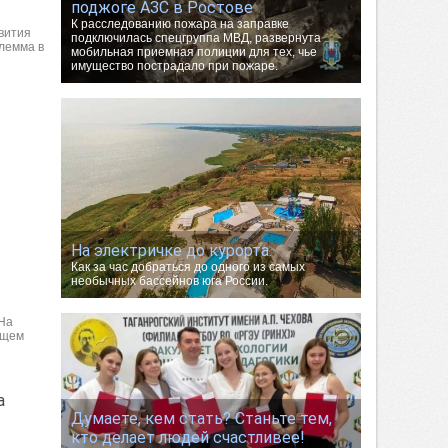
поджоге АЗС в Ростове
К расследованию пожара на заправке
звития
подключилась спецгруппа МВД, развернута
лемма в
мобильная приемная полиции для тех, чье
имущество пострадало при пожаре.
На электричке до курорта.
Как за час добраться до одного из самых
необычных бассейнов юга России.
 На
ущем
а
Думаете, кем стать? Станьте тем,
кто делает людей счастливее!