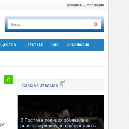
Правовая информация
БЩЕСТВО
LIFESTYLE
СВО
ЭКСКЛЮЗИВ
ра 5 августа
Самое читаемое
 десятков машин
т
В Ростове полиция объявила в
орт
розыск мужчину по подозрению в