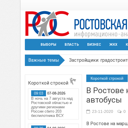
ВЫБОРЫ
ВЛАСТЬ
БИЗНЕС
ЖКХ
К
Важные темы
Застройщики: градостроит
Режим ЧС регионального х
Короткой строкой
Короткой строкой
В Чеховской библиотеке Т
В Ростове
09:03
07-08-2026
В Ростове задержан подоз
автобусы
В ночь на 7 августа над
Ростовской областью и
Среди детей, ставших жер
другими регионами
России сбито 203
23-11-2020
0
беспилотника ВСУ.
В Ростове на мар