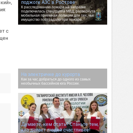
поджоге АЗС в Ростове
кий»,
К расследованию пожара на заправке
ия:
подключилась спецгруппа МВД, развернута
мобильная приемная полиции для тех, чье
имущество пострадало при пожаре.
ет с
ащен
На электричке до курорта.
Как за час добраться до одного из самых
необычных бассейнов юга России.
Думаете, кем стать? Станьте тем,
кто делает людей счастливее!