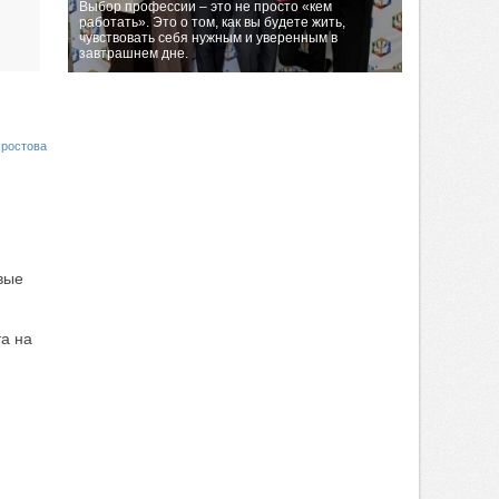
Выбор профессии – это не просто «кем
работать». Это о том, как вы будете жить,
чувствовать себя нужным и уверенным в
завтрашнем дне.
 ростова
вые
та на