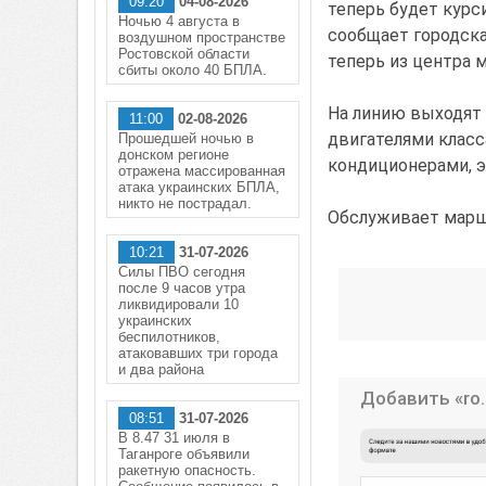
09:20
04-08-2026
теперь будет курс
Ночью 4 августа в
сообщает городска
воздушном пространстве
Ростовской области
теперь из центра 
сбиты около 40 БПЛА.
На линию выходят
11:00
02-08-2026
двигателями класса
Прошедшей ночью в
донском регионе
кондиционерами, 
отражена массированная
атака украинских БПЛА,
никто не пострадал.
Обслуживает марш
10:21
31-07-2026
Силы ПВО сегодня
после 9 часов утра
ликвидировали 10
украинских
беспилотников,
атаковавших три города
и два района
Добавить «ro.
08:51
31-07-2026
В 8.47 31 июля в
Таганроге объявили
ракетную опасность.