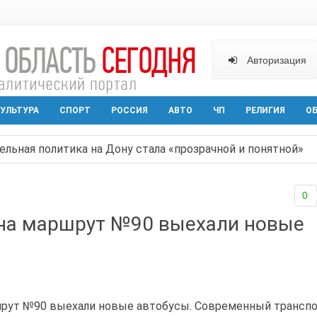
Авторизация
УЛЬТУРА
СПОРТ
РОССИЯ
АВТО
ЧП
РЕЛИГИЯ
О
ельная политика на Дону стала «прозрачной и понятной»
арактера начал действовать в Ростовской области с вече
0
аганрога открылась выставка посткроссинга
 на маршрут №90 выехали новые
реваемый в ночном поджоге — сгорела АЗС и около двух
твами вражеской атаки в Геленжике, два малыша из Шах
шрут №90 выехали новые автобусы. Современный трансп