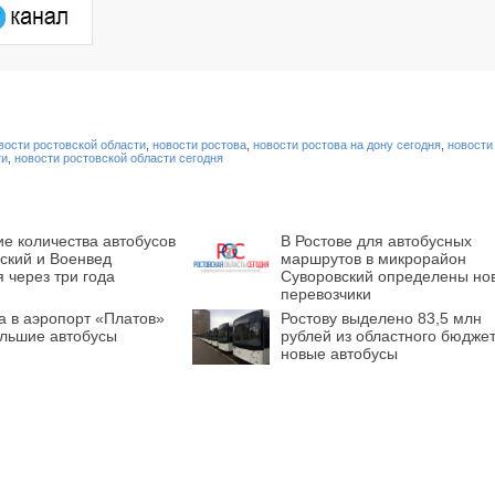
вости ростовской области
,
новости ростова
,
новости ростова на дону сегодня
,
новости
ти
,
новости ростовской области сегодня
е количества автобусов
В Ростове для автобусных
ский и Военвед
маршрутов в микрорайон
 через три года
Суворовский определены но
перевозчики
а в аэропорт «Платов»
Ростову выделено 83,5 млн
ольшие автобусы
рублей из областного бюдже
новые автобусы