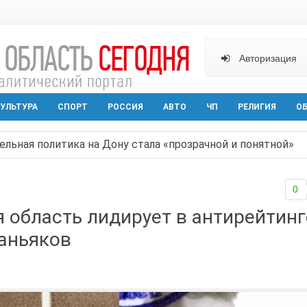
Авторизация
УЛЬТУРА
СПОРТ
РОССИЯ
АВТО
ЧП
РЕЛИГИЯ
О
ельная политика на Дону стала «прозрачной и понятной»
арактера начал действовать в Ростовской области с вече
0
аганрога открылась выставка посткроссинга
 область лидирует в антирейтинг
реваемый в ночном поджоге — сгорела АЗС и около двух
маньяков
твами вражеской атаки в Геленжике, два малыша из Шах