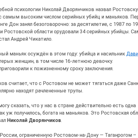
ебной психологии Николай Дворянчиков назвал Ростовск
 с самым высоким числом серийных убийц и маньяков. Пе
ге Дон занял безоговорочно: за десятилетие, с 1987 по 1
ии Ростовской области орудовали 34 серийных убийцы.
Са
стал Андрей Чикатило.
ый маньяк осуждён в этом году: убийца и насильник
Дав
терых женщин, в том числе 16-летнюю девочку.
 приговорили к пожизненному сроку заключения.
ов считает, что с Ростовом не может тягаться даже Сан
гулярно находят рачлененные трупы.
огу сказать, что у нас в стране действительно есть одна
так уж получилось, богата на маньяков. Это Ростовская обл
вал
Николай
Дворянчиков
.
России, ограниченную Ростовом-на-Дону — Таганрогом –