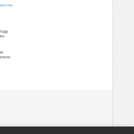
 ростова
году
яч
ие
атило