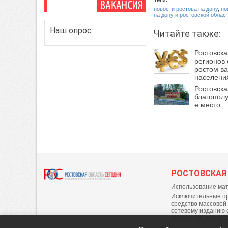
Теги:
новости ростова на дону
,
но
на дону и ростовской облас
Наш опрос
Читайте также:
Ростовска
регионов
ростом в
населени
Ростовска
благополу
е место
РОСТОВСКАЯ
Использование мат
Исключительные пр
средство массовой
сетевому изданию 
воспроизведение 