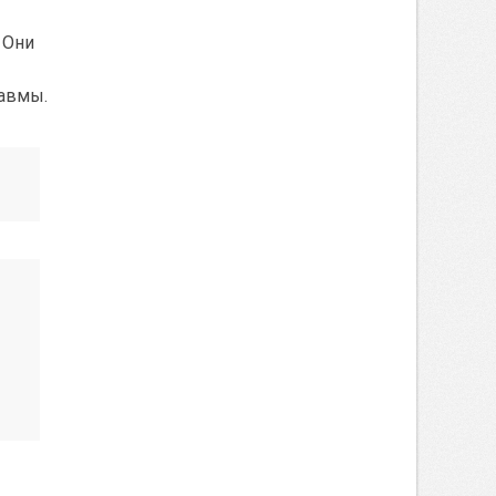
 Они
равмы.