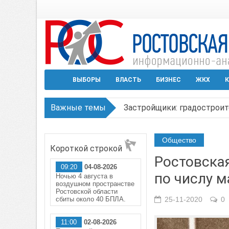
ВЫБОРЫ
ВЛАСТЬ
БИЗНЕС
ЖКХ
К
Важные темы
Застройщики: градостроит
Режим ЧС регионального х
Общество
Короткой строкой
В Чеховской библиотеке Т
Ростовская
09:20
04-08-2026
В Ростове задержан подоз
по числу 
Ночью 4 августа в
воздушном пространстве
Среди детей, ставших жер
Ростовской области
сбиты около 40 БПЛА.
25-11-2020
0
11:00
02-08-2026