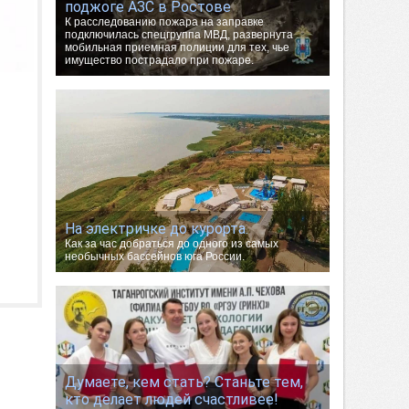
поджоге АЗС в Ростове
К расследованию пожара на заправке
подключилась спецгруппа МВД, развернута
мобильная приемная полиции для тех, чье
имущество пострадало при пожаре.
На электричке до курорта.
Как за час добраться до одного из самых
необычных бассейнов юга России.
Думаете, кем стать? Станьте тем,
кто делает людей счастливее!