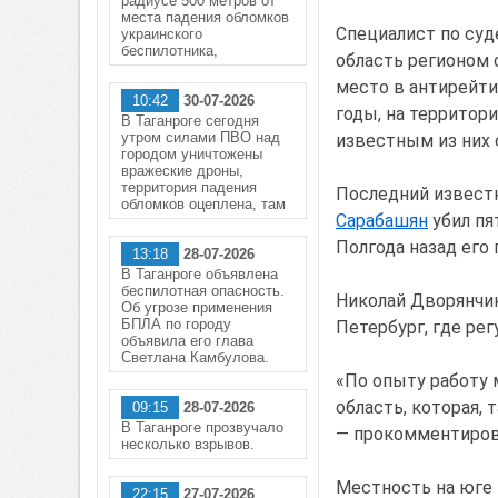
радиусе 500 метров от
места падения обломков
Специалист по суд
украинского
беспилотника,
область регионом
место в антирейтин
10:42
30-07-2026
годы, на территор
В Таганроге сегодня
утром силами ПВО над
известным из них 
городом уничтожены
вражеские дроны,
территория падения
Последний известн
обломков оцеплена, там
Сарабашян
убил пя
Полгода назад его
13:18
28-07-2026
В Таганроге объявлена
беспилотная опасность.
Николай Дворянчик
Об угрозе применения
БПЛА по городу
Петербург, где ре
объявила его глава
Светлана Камбулова.
«По опыту работу м
область, которая, 
09:15
28-07-2026
В Таганроге прозвучало
— прокомментиро
несколько взрывов.
Местность на юге 
22:15
27-07-2026