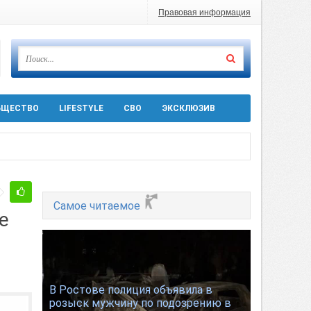
Правовая информация
БЩЕСТВО
LIFESTYLE
СВО
ЭКСКЛЮЗИВ
ра 5 августа
Самое читаемое
е
 десятков машин
т
В Ростове полиция объявила в
розыск мужчину по подозрению в