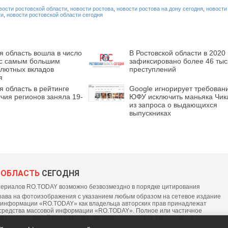
вости ростовской области
,
новости ростова
,
новости ростова на дону сегодня
,
новости
ти
,
новости ростовской области сегодня
я область вошла в число
В Ростовской области в 2020 
 с самым большим
зафиксировано более 46 тыс
алютных вкладов
преступлений
я
я область в рейтинге
Google игнорирует требован
чия регионов заняла 19-
ЮФУ исключить маньяка Чик
из запроса о выдающихся
выпускниках
 ОБЛАСТЬ
СЕГОДНЯ
ериалов RO.TODAY возможно безвозмездно в порядке цитирования
ава на фотоизображения с указанием любым образом на сетевое издание
 информации «RO.TODAY» как владельца авторских прав принадлежат
средства массовой информации «RO.TODAY». Полное или частичное
фотоизображений без разрешения правообладателя запрещается.