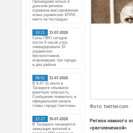
Прошедшей ночью в
донском регионе
отражена массированная
атака украинских БПЛА,
никто не пострадал.
10:21
31-07-2026
Силы ПВО сегодня
после 9 часов утра
ликвидировали 10
украинских
беспилотников,
атаковавших три города
и два района
08:51
31-07-2026
В 8.47 31 июля в
Таганроге объявили
ракетную опасность.
Сообщение появилось в
официальном канале
главы города Светланы
Фото: twitter.com
12:27
30-07-2026
Регион намного о
В Таганроге начинается
«расчлененкой»
эвакуация жителей в