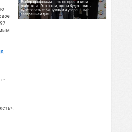
Выбор профессии – это не просто «кем
работать». Это о том, как вы будете жить,
ую
чувствовать себя нужным и уверенным в
завтрашнем дне.
рвое
997
мым
ид
кт-
асть»,