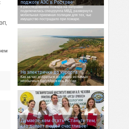
поджоге АЗС в Ростове
х
К расследованию пожара на заправке
подключилась спецгруппа МВД, развернута
мобильная приемная полиции для тех, чье
имущество пострадало при пожаре.
ЭП,
днем
На электричке до курорта.
Как за час добраться до одного из самых
необычных бассейнов юга России.
Думаете, кем стать? Станьте тем,
кто делает людей счастливее!