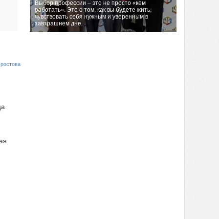
Выбор профессии – это не просто «кем
работать». Это о том, как вы будете жить,
чувствовать себя нужным и уверенным в
завтрашнем дне.
 ростова
ца
ая