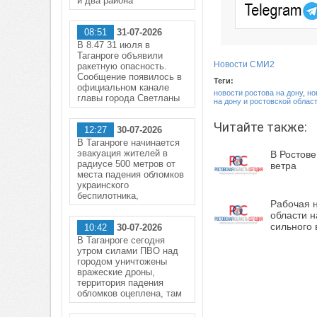
и два района
08:51
31-07-2026
В 8.47 31 июля в
Таганроге объявили
Новости СМИ2
ракетную опасность.
Сообщение появилось в
Теги:
официальном канале
новости ростова на дону
,
но
главы города Светланы
на дону и ростовской облас
Читайте также:
12:27
30-07-2026
В Таганроге начинается
эвакуация жителей в
В Ростове
радиусе 500 метров от
ветра
места падения обломков
украинского
беспилотника,
Рабочая н
области н
сильного 
10:42
30-07-2026
В Таганроге сегодня
утром силами ПВО над
городом уничтожены
вражеские дроны,
территория падения
обломков оцеплена, там