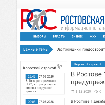
ВЫБОРЫ
ВЛАСТЬ
БИЗНЕС
ЖКХ
К
Важные темы
Застройщики: градостроит
Режим ЧС регионального х
Короткой строкой
Короткой строкой
В Чеховской библиотеке Т
В Ростове 
13:42
07-08-2026
В Ростове задержан подоз
предупрежд
В Таганроге работает
ПВО, в городе звучат
Среди детей, ставших жер
сирены воздушной
тревоги.
1-12-2020
0
В Ростове 1 декаб
09:03
07-08-2026