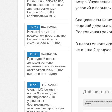
В ночь на 7 августа над
ветра. Управление
Ростовской областью и
условий и порывах 
другими регионами
России сбито 203
беспилотника ВСУ.
Специалисты не и
падений деревьев,
09:20
04-08-2026
Ростовчанам реко
Ночью 4 августа в
воздушном пространстве
Ростовской области
сбиты около 40 БПЛА.
В целом синоптики
не выше 2 градусо
11:00
02-08-2026
Прошедшей ночью в
донском регионе
отражена массированная
атака украинских БПЛА,
никто не пострадал.
10:21
31-07-2026
Силы ПВО сегодня
Добавить «ro.
после 9 часов утра
ликвидировали 10
украинских
беспилотников,
атаковавших три города