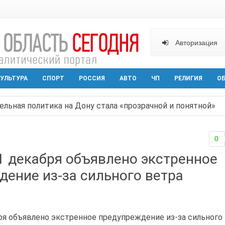
Авторизация
УЛЬТУРА
СПОРТ
РОССИЯ
АВТО
ЧП
РЕЛИГИЯ
О
ельная политика на Дону стала «прозрачной и понятной»
арактера начал действовать в Ростовской области с вече
0
аганрога открылась выставка посткроссинга
1 декабря объявлено экстренное
реваемый в ночном поджоге — сгорела АЗС и около двух
ение из-за сильного ветра
твами вражеской атаки в Геленжике, два малыша из Шах
ря объявлено экстренное предупреждение из-за сильного