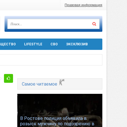
Правовая информация
БЩЕСТВО
LIFESTYLE
СВО
ЭКСКЛЮЗИВ
ра 5 августа
Самое читаемое
 десятков машин
т
В Ростове полиция объявила в
розыск мужчину по подозрению в