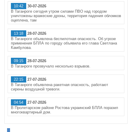
10:42
30-07-2026
В Таганроге сегодня утром силами ПВО над городом
уничтожены вражеские дроны, территория падения обломков
оцеплена, там
13:18
28-07-2026
В Таганроге объявлена беспилотная опасность. Об угрозе
применения БПЛА по городу объявила его глава Светлана
Камбулова.
09:15
28-07-2026
В Таганроге прозвучало несколько взрывов.
22:15
27-07-2026
В Таганроге объявлена ракетная опасность, работают
сирены воздушной тревоги.
04:54
27-07-2026
В Пролетарском районе Ростова украинский БПЛА поразил
многоквартирный дом.