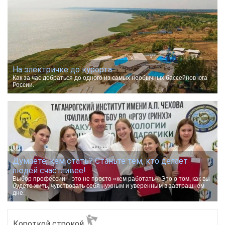
На электричке до курорта.
Как за час добраться до одного из самых необычных бассейнов юга
России.
Думаете, кем стать? Станьте тем, кто делает
людей счастливее!
Выбор профессии – это не просто «кем работать». Это о том, как вы
будете жить, чувствовать себя нужным и уверенным в завтрашнем
дне.
Короткой строкой