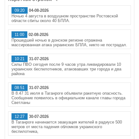
09:20
04-08-2026
Ночью 4 августа в воздушном пространстве Ростовской
области сбиты около 40 БПЛА.
11:00
02-08-2026
Прошедшей ночью в донском регионе отражена
массированная атака украинских БПЛА, никто не пострадал.
10:21
31-07-2026
Силы ПВО сегодня после 9 часов утра ликвидировали 10
украинских беспилотников, атаковавших три города и два
района
08:51
31-07-2026
В 8.47 31 июля в Таганроге объявили ракетную опасность.
Сообщение появилось в официальном канале главы города
Светланы
12:27
30-07-2026
В Таганроге начинается эвакуация жителей в радиусе 500
метров от места падения обломков украинского
беспилотника,