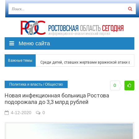
Меню сайта
Важные темы
Среди детей, ставших жертвами вражеской атаки в Гел
Около 150 беспилотников прошедшей ночью атаковали 
Политика и власть / Общество
0
В Гуково пострадала женщина, повреждены дома в в Ба
Новая инфекционная больница Ростова
В Чеховской библиотеке Таганрога открылась выставка
подорожала до 3,3 млрд рублей
В Ростове задержан подозреваемый в ночном поджоге
4-12-2020
0