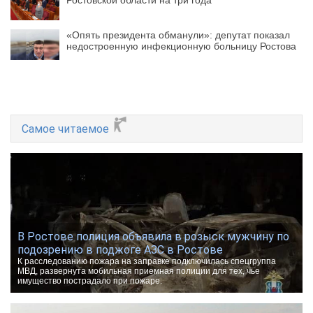
Ростовской области на три года
«Опять президента обманули»: депутат показал
недостроенную инфекционную больницу Ростова
Самое читаемое
В Ростове полиция объявила в розыск мужчину по
подозрению в поджоге АЗС в Ростове
К расследованию пожара на заправке подключилась спецгруппа
МВД, развернута мобильная приемная полиции для тех, чье
имущество пострадало при пожаре.