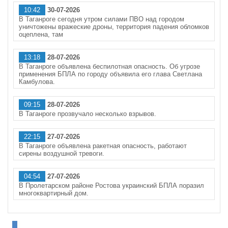
10:42
30-07-2026
В Таганроге сегодня утром силами ПВО над городом
уничтожены вражеские дроны, территория падения обломков
оцеплена, там
13:18
28-07-2026
В Таганроге объявлена беспилотная опасность. Об угрозе
применения БПЛА по городу объявила его глава Светлана
Камбулова.
09:15
28-07-2026
В Таганроге прозвучало несколько взрывов.
22:15
27-07-2026
В Таганроге объявлена ракетная опасность, работают
сирены воздушной тревоги.
04:54
27-07-2026
В Пролетарском районе Ростова украинский БПЛА поразил
многоквартирный дом.