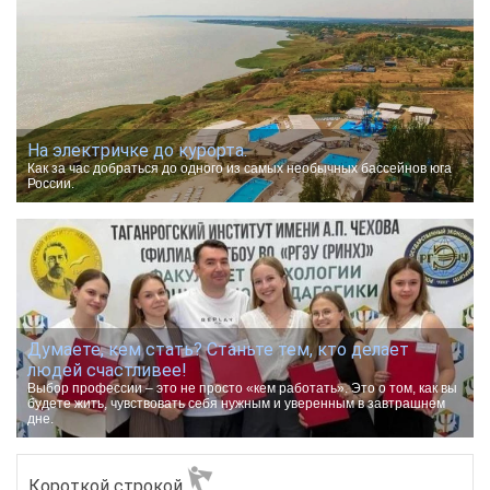
На электричке до курорта.
Как за час добраться до одного из самых необычных бассейнов юга
России.
Думаете, кем стать? Станьте тем, кто делает
людей счастливее!
Выбор профессии – это не просто «кем работать». Это о том, как вы
будете жить, чувствовать себя нужным и уверенным в завтрашнем
дне.
Короткой строкой