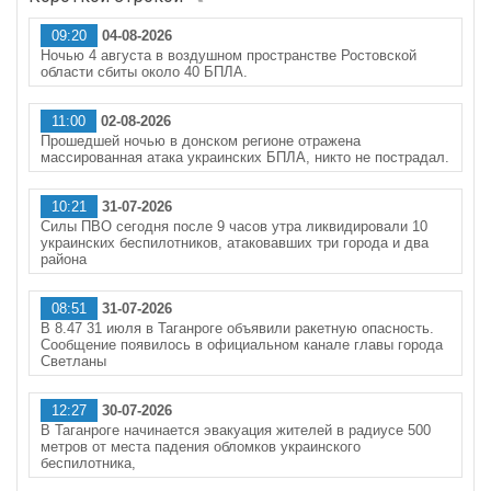
09:20
04-08-2026
Ночью 4 августа в воздушном пространстве Ростовской
области сбиты около 40 БПЛА.
11:00
02-08-2026
Прошедшей ночью в донском регионе отражена
массированная атака украинских БПЛА, никто не пострадал.
10:21
31-07-2026
Силы ПВО сегодня после 9 часов утра ликвидировали 10
украинских беспилотников, атаковавших три города и два
района
08:51
31-07-2026
В 8.47 31 июля в Таганроге объявили ракетную опасность.
Сообщение появилось в официальном канале главы города
Светланы
12:27
30-07-2026
В Таганроге начинается эвакуация жителей в радиусе 500
метров от места падения обломков украинского
беспилотника,