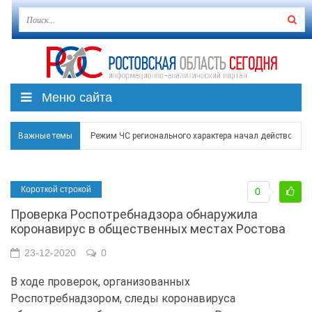
Меню сайта
Важные темы
Режим ЧС регионального характера начал действовать в
В Чеховской библиотеке Таганрога открылась выставка
Короткой строкой
0
В Ростове задержан подозреваемый в ночном поджоге
Проверка Роспотребнадзора обнаружила
Среди детей, ставших жертвами вражеской атаки в Гел
коронавирус в общественных местах Ростова
Около 150 беспилотников прошедшей ночью атаковали 
23-12-2020
0
В ходе проверок, организованных
Роспотребнадзором, следы коронавируса