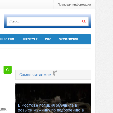
Правовая информация
БЩЕСТВО
LIFESTYLE
СВО
ЭКСКЛЮЗИВ
Самое читаемое
ра 5 августа
В Ростове полиция объявила в
шек.
розыск мужчину по подозрению в