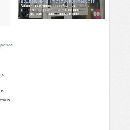
водителям в Ростовской области
Власти вели «постоянный мониторинг» и
«оперативно реагировали», но пока
проигрывают «ажиотажному спрос
 ростова
ца
 из
отных