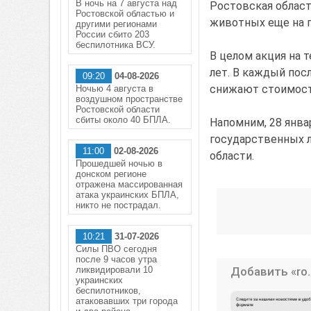
В ночь на 7 августа над
Ростовская област
Ростовской областью и
животных еще на г
другими регионами
России сбито 203
беспилотника ВСУ.
В целом акция на 
лет. В каждый пос
09:20
04-08-2026
снижают стоимост
Ночью 4 августа в
воздушном пространстве
Ростовской области
сбиты около 40 БПЛА.
Напомним, 28 янва
государственных л
11:00
02-08-2026
области.
Прошедшей ночью в
донском регионе
отражена массированная
атака украинских БПЛА,
никто не пострадал.
10:21
31-07-2026
Силы ПВО сегодня
после 9 часов утра
ликвидировали 10
Добавить «ro.
украинских
беспилотников,
атаковавших три города