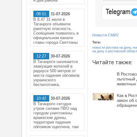
и два района
08:51
31-07-2026
В 8.47 31 июля в
Таганроге объявили
ракетную опасность.
Сообщение появилось в
Новости СМИ2
официальном канале
главы города Светланы
Теги:
новости ростова на дону
,
но
на дону и ростовской облас
12:27
30-07-2026
Читайте также:
В Таганроге начинается
эвакуация жителей в
радиусе 500 метров от
В Ростовс
места падения обломков
льготный 
украинского
животных
беспилотника,
Как в Рос
10:42
30-07-2026
закон об 
В Таганроге сегодня
обращени
утром силами ПВО над
городом уничтожены
вражеские дроны,
территория падения
обломков оцеплена, там