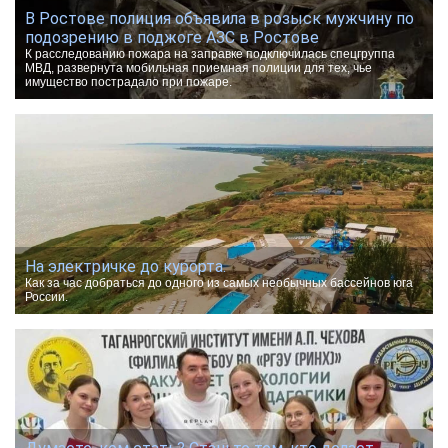
В Ростове полиция объявила в розыск мужчину по
подозрению в поджоге АЗС в Ростове
К расследованию пожара на заправке подключилась спецгруппа
МВД, развернута мобильная приемная полиции для тех, чье
имущество пострадало при пожаре.
На электричке до курорта.
Как за час добраться до одного из самых необычных бассейнов юга
России.