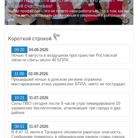
Думаете, кем стать? Станьте тем, кто делает
людей счастливее!
Выбор профессии – это не просто «кем работать». Это о том, как вы
будете жить, чувствовать себя нужным и уверенным в завтрашнем
дне.
Короткой строкой
09:20
04-08-2026
Ночью 4 августа в воздушном пространстве Ростовской
области сбиты около 40 БПЛА.
11:00
02-08-2026
Прошедшей ночью в донском регионе отражена
массированная атака украинских БПЛА, никто не пострадал.
10:21
31-07-2026
Силы ПВО сегодня после 9 часов утра ликвидировали 10
украинских беспилотников, атаковавших три города и два
района
08:51
31-07-2026
В 8.47 31 июля в Таганроге объявили ракетную опасность.
Сообщение появилось в официальном канале главы города