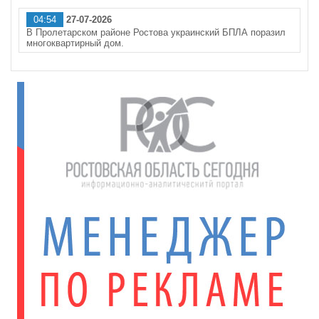
04:54
27-07-2026
В Пролетарском районе Ростова украинский БПЛА поразил
многоквартирный дом.