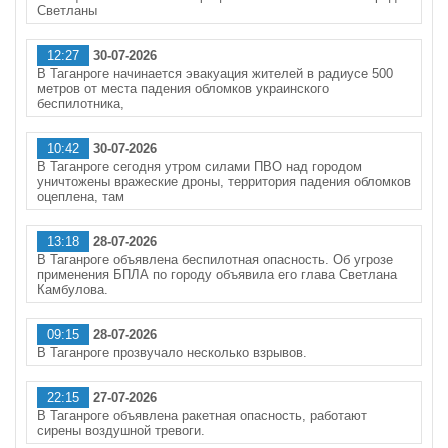
Светланы
12:27
30-07-2026
В Таганроге начинается эвакуация жителей в радиусе 500
метров от места падения обломков украинского
беспилотника,
10:42
30-07-2026
В Таганроге сегодня утром силами ПВО над городом
уничтожены вражеские дроны, территория падения обломков
оцеплена, там
13:18
28-07-2026
В Таганроге объявлена беспилотная опасность. Об угрозе
применения БПЛА по городу объявила его глава Светлана
Камбулова.
09:15
28-07-2026
В Таганроге прозвучало несколько взрывов.
22:15
27-07-2026
В Таганроге объявлена ракетная опасность, работают
сирены воздушной тревоги.