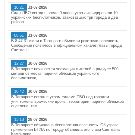
10:21
31-07-2026
Силы ПВО сегодня после 9 часов утра ликвидировали 10
украинских беспилотников, атаковавших три города и два
района
08:51
31-07-2026
В 8.47 31 июля в Таганроге объявили ракетную опасность.
Сообщение появилось в официальном канале главы города
Светланы
12:27
30-07-2026
В Таганроге начинается эвакуация жителей в радиусе 500
метров от места падения обломков украинского
беспилотника,
10:42
30-07-2026
В Таганроге сегодня утром силами ПВО над городом
уничтожены вражеские дроны, территория падения обломков
оцеплена, там
13:18
28-07-2026
В Таганроге объявлена беспилотная опасность. Об угрозе
применения БПЛА по городу объявила его глава Светлана
Камбулова.