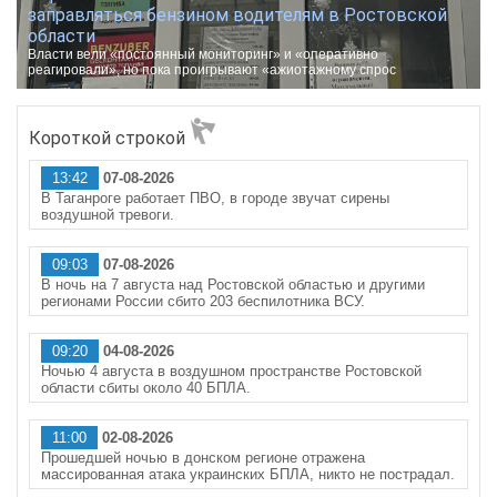
заправляться бензином водителям в Ростовской
области
Власти вели «постоянный мониторинг» и «оперативно
реагировали», но пока проигрывают «ажиотажному спрос
Короткой строкой
13:42
07-08-2026
В Таганроге работает ПВО, в городе звучат сирены
воздушной тревоги.
09:03
07-08-2026
В ночь на 7 августа над Ростовской областью и другими
регионами России сбито 203 беспилотника ВСУ.
09:20
04-08-2026
Ночью 4 августа в воздушном пространстве Ростовской
области сбиты около 40 БПЛА.
11:00
02-08-2026
Прошедшей ночью в донском регионе отражена
массированная атака украинских БПЛА, никто не пострадал.