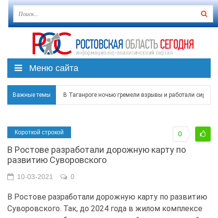
Меню сайта
Важные темы
В Таганроге ночью гремели взрывы и работали сирены
Над Ростовской областью в ночь на 8 августа сбито бо
Короткой строкой
0
Застройщики: градостроительная политика на Дону ста
В Ростове разработали дорожную карту по
Режим ЧС регионального характера начал действовать в
развитию Суворовского
В Чеховской библиотеке Таганрога открылась выставка
10-03-2021
0
В Ростове разработали дорожную карту по развитию
Суворовского. Так, до 2024 года в жилом комплексе