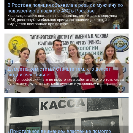
В Ростове полиция объявила в розыск мужчину по
подозрению в поджоге АЗС в Ростове
К расследованию пожара на заправке подключилась спецгруппа
МВД, развернута мобильная приемная полиции для тех, чье
имущество пострадало при пожаре.
Думаете, кем стать? Станьте тем, кто делает
людей счастливее!
Выбор профессии – это не просто «кем работать». Это о том, как вы
будете жить, чувствовать себя нужным и уверенным в завтрашнем
дне.
«Пристальное внимание» властей не помогло