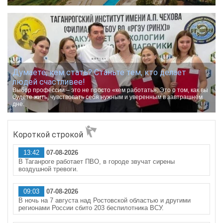
Думаете, кем стать? Станьте тем, кто делает
людей счастливее!
Выбор профессии – это не просто «кем работать». Это о том, как вы
будете жить, чувствовать себя нужным и уверенным в завтрашнем
дне.
Короткой строкой
13:42
07-08-2026
В Таганроге работает ПВО, в городе звучат сирены
воздушной тревоги.
09:03
07-08-2026
В ночь на 7 августа над Ростовской областью и другими
регионами России сбито 203 беспилотника ВСУ.