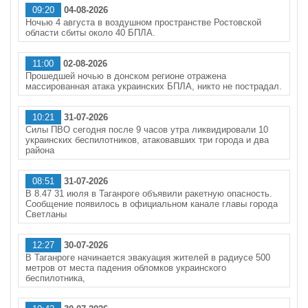
09:20
04-08-2026
Ночью 4 августа в воздушном пространстве Ростовской
области сбиты около 40 БПЛА.
11:00
02-08-2026
Прошедшей ночью в донском регионе отражена
массированная атака украинских БПЛА, никто не пострадал.
10:21
31-07-2026
Силы ПВО сегодня после 9 часов утра ликвидировали 10
украинских беспилотников, атаковавших три города и два
района
08:51
31-07-2026
В 8.47 31 июля в Таганроге объявили ракетную опасность.
Сообщение появилось в официальном канале главы города
Светланы
12:27
30-07-2026
В Таганроге начинается эвакуация жителей в радиусе 500
метров от места падения обломков украинского
беспилотника,