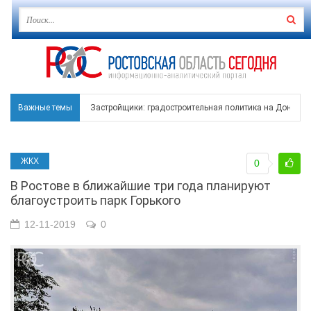
Важные темы
Застройщики: градостроительная политика на Дону ста
Режим ЧС регионального характера начал действовать в
ЖКХ
0
В Чеховской библиотеке Таганрога открылась выставка
В Ростове в ближайшие три года планируют
В Ростове задержан подозреваемый в ночном поджоге
благоустроить парк Горького
Среди детей, ставших жертвами вражеской атаки в Гел
12-11-2019
0