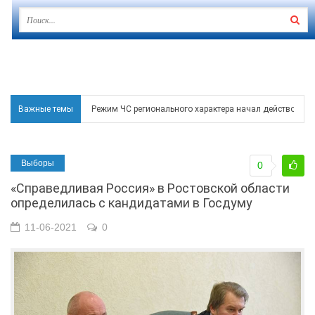
Важные темы
Режим ЧС регионального характера начал действовать в
В Чеховской библиотеке Таганрога открылась выставка
Выборы
0
В Ростове задержан подозреваемый в ночном поджоге
«Справедливая Россия» в Ростовской области
Среди детей, ставших жертвами вражеской атаки в Гел
определилась с кандидатами в Госдуму
Около 150 беспилотников прошедшей ночью атаковали 
11-06-2021
0