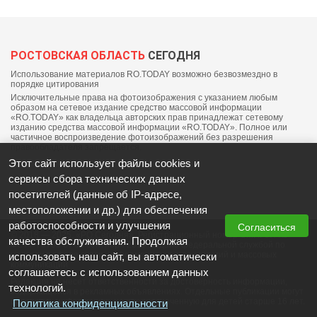
РОСТОВСКАЯ ОБЛАСТЬ
СЕГОДНЯ
Использование материалов RO.TODAY возможно безвозмездно в
порядке цитирования
Исключительные права на фотоизображения с указанием любым
образом на сетевое издание средство массовой информации
«RO.TODAY» как владельца авторских прав принадлежат сетевому
изданию средства массовой информации «RO.TODAY». Полное или
частичное воспроизведение фотоизображений без разрешения
правообладателя запрещается.
Этот сайт использует файлы cookies и
сервисы сбора технических данных
посетителей (данные об IP-адресе,
местоположении и др.) для обеспечения
работоспособности и улучшения
Согласиться
© 2018 — 2025, «РО Сегодня». Регистрационный номер СМИ: ЭЛ №
качества обслуживания. Продолжая
ФС77-76703 от 06 сентября 2019 выдано федеральной службой по
надзору в сфере связи, информационных технологий и массовых
использовать наш сайт, вы автоматически
коммуникаций
соглашаетесь с использованием данных
Редакция не несет ответственности за достоверность информации,
технологий.
содержащейся в рекламных объявлениях. Отдельные публикации могут
содержать информацию, не предназначенную для детей старше 16 лет.
Политика конфиденциальности