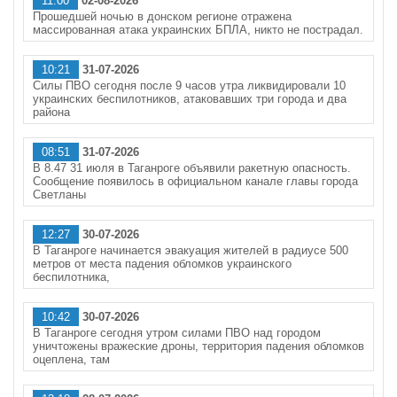
11:00
02-08-2026
Прошедшей ночью в донском регионе отражена
массированная атака украинских БПЛА, никто не пострадал.
10:21
31-07-2026
Силы ПВО сегодня после 9 часов утра ликвидировали 10
украинских беспилотников, атаковавших три города и два
района
08:51
31-07-2026
В 8.47 31 июля в Таганроге объявили ракетную опасность.
Сообщение появилось в официальном канале главы города
Светланы
12:27
30-07-2026
В Таганроге начинается эвакуация жителей в радиусе 500
метров от места падения обломков украинского
беспилотника,
10:42
30-07-2026
В Таганроге сегодня утром силами ПВО над городом
уничтожены вражеские дроны, территория падения обломков
оцеплена, там