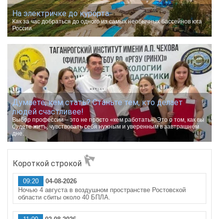
На электричке до курорта.
Как за час добраться до одного из самых необычных бассейнов юга
России.
Думаете, кем стать? Станьте тем, кто делает
людей счастливее!
Выбор профессии – это не просто «кем работать». Это о том, как вы
будете жить, чувствовать себя нужным и уверенным в завтрашнем
дне.
Короткой строкой
09:20
04-08-2026
Ночью 4 августа в воздушном пространстве Ростовской
области сбиты около 40 БПЛА.