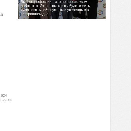
Выбор профессии – это не просто «кем
работать». Это о том, как вы будете жить,
чувствовать себя нужным и уверенным в
завтрашнем дне.
ей
 624
ыс. кв.