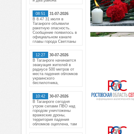
и два района
08:51
31-07-2026
В 8.47 31 июля в
Таганроге объявили
ракетную опасность.
Сообщение появилось в
официальном канале
главы города Светланы
12:27
30-07-2026
В Таганроге начинается
эвакуация жителей в
радиусе 500 метров от
места падения обломков
украинского
беспилотника,
10:42
30-07-2026
В Таганроге сегодня
утром силами ПВО над
городом уничтожены
вражеские дроны,
территория падения
обломков оцеплена, там