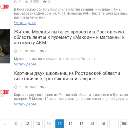
0
2 280
0
В Ростовскую область поступила партия вакцины «Ковивак». Она
разработана Центром им. М. П. Чумакова РАН. Так, 3 тысячи доз вак
распределены по -
Читать далее
Житель Москвы пытался провезти в Ростовскую
область ленты к пулемету «Максим» и магазины к
автомату АКМ
0
907
0
Мужчина ехал на своем авто со стороны Украины -
Читать далее
Картины двух школьниц из Ростовской области
выставили в Третьяковской галерее
0
862
0
Картины двух школьниц из Ростовской области выставили в Третьяко
галерее. В Москве 19 мая открылась цифровая экспозиция федераль
Читать далее
...
11
12
13
14
15
16
17
18
19
...
561