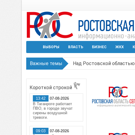
ВЫБОРЫ
ВЛАСТЬ
БИЗНЕС
ЖКХ
К
Важные темы
Над Ростовской областью 
Застройщики: градостроит
Короткой строкой
Режим ЧС регионального х
13:42
07-08-2026
В Чеховской библиотеке Т
В Таганроге работает
ПВО, в городе звучат
В Ростове задержан подоз
сирены воздушной
тревоги.
09:03
07-08-2026