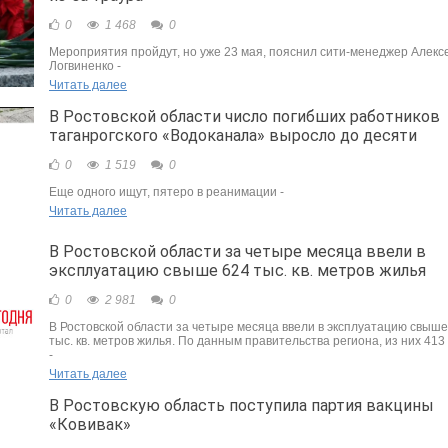
0
1 468
0
Мероприятия пройдут, но уже 23 мая, пояснил сити-менеджер Алекс
Логвиненко -
Читать далее
В Ростовской области число погибших работников
таганрогского «Водоканала» выросло до десяти
0
1 519
0
Еще одного ищут, пятеро в реанимации -
Читать далее
В Ростовской области за четыре месяца ввели в
эксплуатацию свыше 624 тыс. кв. метров жилья
0
2 981
0
В Ростовской области за четыре месяца ввели в эксплуатацию свыше
тыс. кв. метров жилья. По данным правительства региона, из них 413 т
-
Читать далее
В Ростовскую область поступила партия вакцины
«Ковивак»