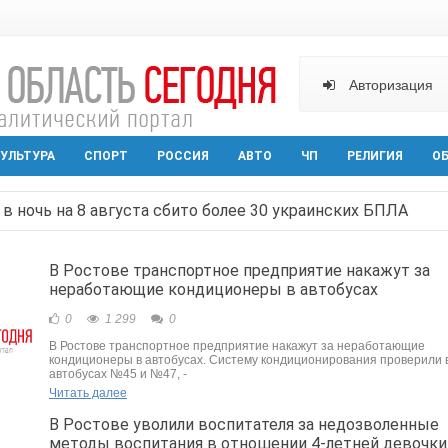
Авторизация
УЛЬТУРА
СПОРТ
РОССИЯ
АВТО
ЧП
РЕЛИГИЯ
О
в ночь на 8 августа сбито более 30 украинских БПЛА
ельная политика на Дону стала «прозрачной и понятной»
В Ростове транспортное предприятие накажут за
неработающие кондиционеры в автобусах
арактера начал действовать в Ростовской области с вече
0
1 299
0
аганрога открылась выставка посткроссинга
В Ростове транспортное предприятие накажут за неработающие
кондиционеры в автобусах. Систему кондиционирования проверили 
реваемый в ночном поджоге — сгорела АЗС и около двух
автобусах №45 и №47, -
Читать далее
В Ростове уволили воспитателя за недозволенные
методы воспитания в отношении 4-летней девочки