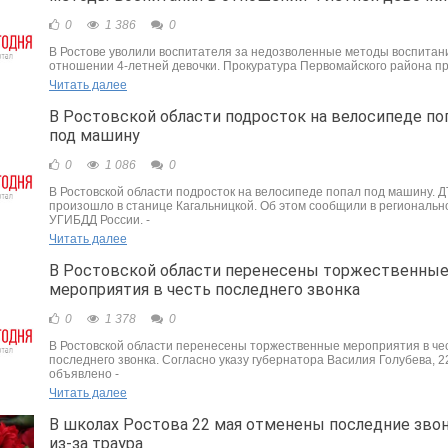
0
1 386
0
В Ростове уволили воспитателя за недозволенные методы воспитан
отношении 4-летней девочки. Прокуратура Первомайского района пр
Читать далее
В Ростовской области подросток на велосипеде по
под машину
0
1 086
0
В Ростовской области подросток на велосипеде попал под машину. 
произошло в станице Кагальницкой. Об этом сообщили в региональн
УГИБДД России. -
Читать далее
В Ростовской области перенесены торжественны
мероприятия в честь последнего звонка
0
1 378
0
В Ростовской области перенесены торжественные мероприятия в че
последнего звонка. Согласно указу губернатора Василия Голубева, 2
объявлено -
Читать далее
В школах Ростова 22 мая отменены последние зво
из-за траура