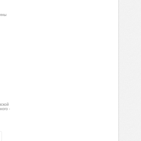
цины
вской
ного -