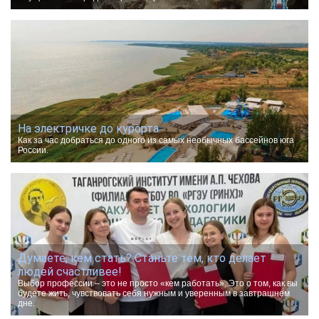
На электричке до курорта.
Как за час добраться до одного из самых необычных бассейнов юга
России.
Думаете, кем стать? Станьте тем, кто делает
людей счастливее!
Выбор профессии – это не просто «кем работать». Это о том, как вы
будете жить, чувствовать себя нужным и уверенным в завтрашнем
дне.