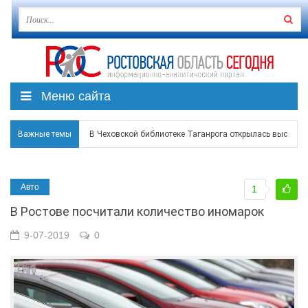
Меню сайта
Важные темы
В Чеховской библиотеке Таганрога открылась выставка
В Ростове задержан подозреваемый в ночном поджоге
Авто
1
Среди детей, ставших жертвами вражеской атаки в Гел
В Ростове посчитали количество иномарок
Застройщики: градостроительная политика на Дону ста
9-07-2019
0
Режим ЧС регионального характера начал действовать в