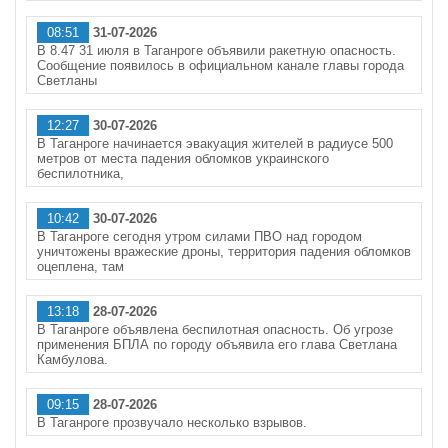
08:51
31-07-2026
В 8.47 31 июля в Таганроге объявили ракетную опасность.
Сообщение появилось в официальном канале главы города
Светланы
12:27
30-07-2026
В Таганроге начинается эвакуация жителей в радиусе 500
метров от места падения обломков украинского
беспилотника,
10:42
30-07-2026
В Таганроге сегодня утром силами ПВО над городом
уничтожены вражеские дроны, территория падения обломков
оцеплена, там
13:18
28-07-2026
В Таганроге объявлена беспилотная опасность. Об угрозе
применения БПЛА по городу объявила его глава Светлана
Камбулова.
09:15
28-07-2026
В Таганроге прозвучало несколько взрывов.