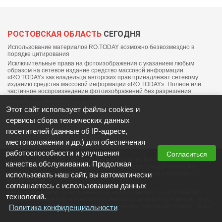
РОСТОВСКАЯ ОБЛАСТЬ
СЕГОДНЯ
Использование материалов RO.TODAY возможно безвозмездно в
порядке цитирования
Исключительные права на фотоизображения с указанием любым
образом на сетевое издание средство массовой информации
«RO.TODAY» как владельца авторских прав принадлежат сетевому
изданию средства массовой информации «RO.TODAY». Полное или
частичное воспроизведение фотоизображений без разрешения
правообладателя запрещается.
Этот сайт использует файлы cookies и
сервисы сбора технических данных
посетителей (данные об IP-адресе,
местоположении и др.) для обеспечения
работоспособности и улучшения
Согласиться
© 2018 — 2025, «РО Сегодня». Регистрационный номер СМИ: ЭЛ №
качества обслуживания. Продолжая
ФС77-76703 от 06 сентября 2019 выдано федеральной службой по
надзору в сфере связи, информационных технологий и массовых
использовать наш сайт, вы автоматически
коммуникаций
соглашаетесь с использованием данных
Редакция не несет ответственности за достоверность информации,
технологий.
содержащейся в рекламных объявлениях. Отдельные публикации могут
содержать информацию, не предназначенную для детей старше 16 лет.
Политика конфиденциальности