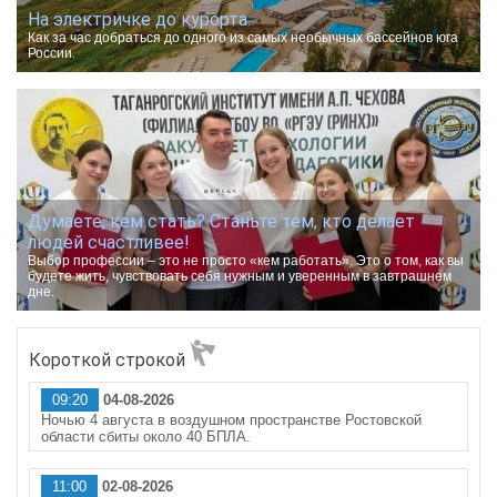
На электричке до курорта.
Как за час добраться до одного из самых необычных бассейнов юга
России.
Думаете, кем стать? Станьте тем, кто делает
людей счастливее!
Выбор профессии – это не просто «кем работать». Это о том, как вы
будете жить, чувствовать себя нужным и уверенным в завтрашнем
дне.
Короткой строкой
09:20
04-08-2026
Ночью 4 августа в воздушном пространстве Ростовской
области сбиты около 40 БПЛА.
11:00
02-08-2026