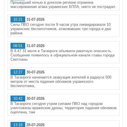
Прошедшей ночью в донском регионе отражена
массированная атака украинских БПЛА, никто не пострадал.
10:21
31-07-2026
Силы ПВО сегодня после 9 часов утра ликвидировали 10
украинских беспилотников, атаковавших три города и два
района
08:51
31-07-2026
В 8.47 31 июля в Таганроге объявили ракетную опасность.
Сообщение появилось в официальном канале главы города
Светланы
12:27
30-07-2026
В Таганроге начинается эвакуация жителей в радиусе 500
метров от места падения обломков украинского
беспилотника,
10:42
30-07-2026
В Таганроге сегодня утром силами ПВО над городом
уничтожены вражеские дроны, территория падения обломков
оцеплена, там
13:18
28-07-2026