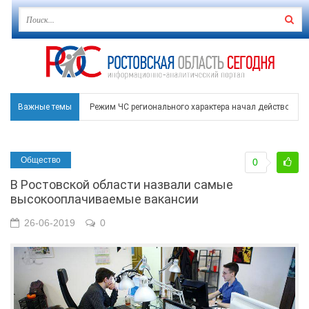
Важные темы
Режим ЧС регионального характера начал действовать в
В Чеховской библиотеке Таганрога открылась выставка
Общество
0
В Ростове задержан подозреваемый в ночном поджоге
В Ростовской области назвали самые
Среди детей, ставших жертвами вражеской атаки в Гел
высокооплачиваемые вакансии
Около 150 беспилотников прошедшей ночью атаковали 
26-06-2019
0