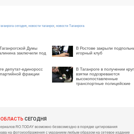
таганрога сегодня
,
новости таганрог
,
новости Таганрога
 Таганрогской Думы
В Ростове закрыли подпольн
алинина заключили под
игорный клуб
ге депутат-единоросс
В Таганроге в получении кру
 партийной фракции
взятки подозреваются
высокопоставленные
транспортные полицейские
 ОБЛАСТЬ
СЕГОДНЯ
ериалов RO.TODAY возможно безвозмездно в порядке цитирования
ава на фотоизображения с указанием любым образом на сетевое издание