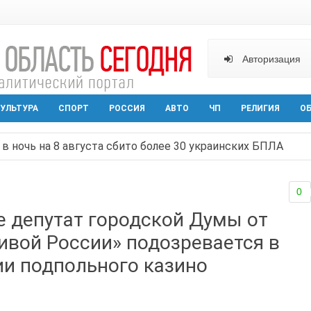
Авторизация
УЛЬТУРА
СПОРТ
РОССИЯ
АВТО
ЧП
РЕЛИГИЯ
О
в ночь на 8 августа сбито более 30 украинских БПЛА
ельная политика на Дону стала «прозрачной и понятной»
0
арактера начал действовать в Ростовской области с вече
е депутат городской Думы от
аганрога открылась выставка посткроссинга
ивой России» подозревается в
реваемый в ночном поджоге — сгорела АЗС и около двух
ии подпольного казино