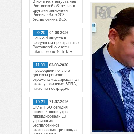
В ночь на 7 августа над
Ростовской областью и
другими регионами
России сбито 203
беспилотника ВСУ.
09:20
04-08-2026
Ночью 4 августа в
воздушном пространстве
Ростовской области
сбиты около 40 БПЛА.
11:00
02-08-2026
Прошедшей ночью в
донском регионе
отражена массированная
атака украинских БПЛА,
никто не пострадал.
10:21
31-07-2026
Силы ПВО сегодня
после 9 часов утра
ликвидировали 10
украинских
беспилотников,
атаковавших три города