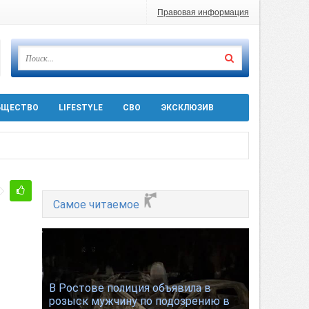
Правовая информация
БЩЕСТВО
LIFESTYLE
СВО
ЭКСКЛЮЗИВ
ра 5 августа
Самое читаемое
 десятков машин
В Ростове полиция объявила в
розыск мужчину по подозрению в