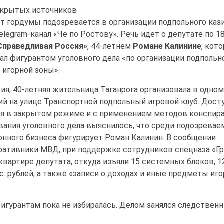
крытых источников
ат гордумы подозревается в организации подпольного кази
legram-канал «Че по Ростову». Речь идет о депутате по 1
Справедливая Россия»
, 44-летнем
Романе Калинине
, кот
тал фигурантом уголовного дела «по организации подпольн
 игорной зоны».
ия, 40-летняя жительница Таганрога организовала в одном
 на улице Транспортной подпольный игровой клуб. Дост
ся в закрытом режиме и с применением методов конспира
вания уголовного дела выяснилось, что среди подозревае
онного бизнеса фигурирует Роман Калинин. В сообщении
еративники МВД, при поддержке сотрудников спецназа «Гр
квартире депутата, откуда изъяли 15 системных блоков, 1
с. рублей, а также «записи о доходах и иные предметы иг
игурантам пока не избиралась. Делом занялся следствен