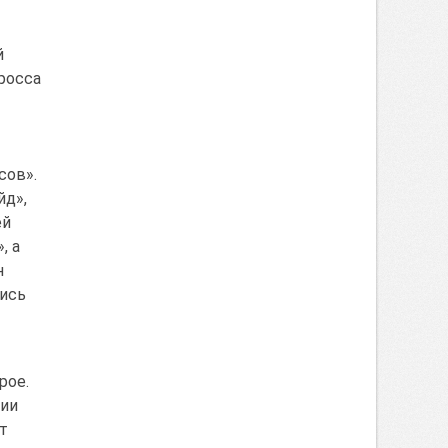
й
росса
сов».
йд»,
ей
, а
н
шись
рое.
ции
т