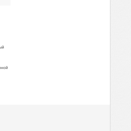
ый
пной