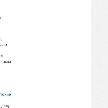
о
е,
рога
же
альным
атские
 делу