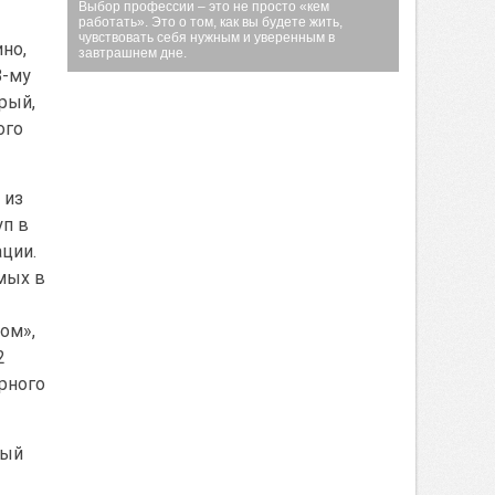
Выбор профессии – это не просто «кем
работать». Это о том, как вы будете жить,
чувствовать себя нужным и уверенным в
но,
завтрашнем дне.
8-му
орый,
ого
 из
уп в
ции.
мых в
ом»,
2
орного
ный