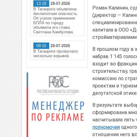
13:18
28-07-2026
Роман Калинин, суд
В Таганроге объявлена
беспилотная опасность.
(директор — Калин
Об угрозе применения
специализированны
БПЛА по городу
объявила его глава
капитала в ООО «Д
Светлана Камбулова.
стройматериалами 
09:15
28-07-2026
В прошлом году в 
В Таганроге прозвучало
несколько взрывов.
набрав 1 145 голос
входит во фракцию
строительству, гр
комиссию по стра
проектам и туризм
депутатской этике
В результате выбо
сформирована мно
насчитывала пять 
полномочия
одного
отношении него вс