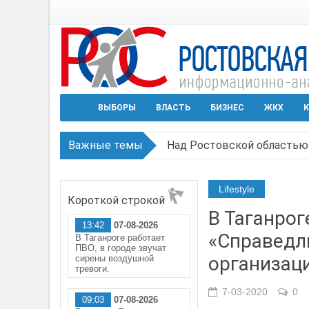
ВЫБОРЫ
ВЛАСТЬ
БИЗНЕС
ЖКХ
К
Важные темы
Над Ростовской областью 
Застройщики: градостроит
Lifestyle
Короткой строкой
Режим ЧС регионального х
В Таганрог
13:42
07-08-2026
В Чеховской библиотеке Т
«Справедл
В Таганроге работает
ПВО, в городе звучат
В Ростове задержан подоз
организац
сирены воздушной
тревоги.
7-03-2020
0
09:03
07-08-2026