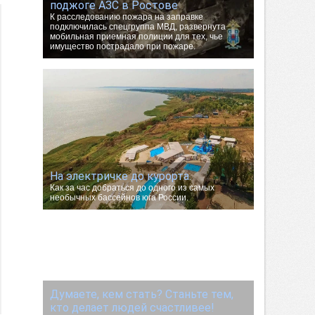
поджоге АЗС в Ростове
К расследованию пожара на заправке
подключилась спецгруппа МВД, развернута
мобильная приемная полиции для тех, чье
имущество пострадало при пожаре.
На электричке до курорта.
Как за час добраться до одного из самых
необычных бассейнов юга России.
Думаете, кем стать? Станьте тем,
кто делает людей счастливее!