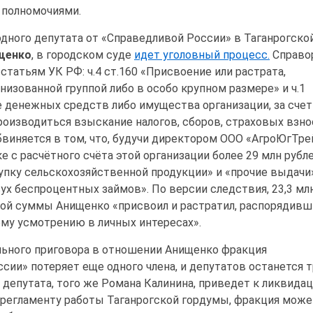
 полномочиями.
дного депутата от «Справедливой России» в Таганрогско
щенко
, в городском суде
идет уголовный процесс.
Справо
статьям УК РФ: ч.4 ст.160 «Присвоение или растрата,
изованной группой либо в особо крупном размере» и ч.1
е денежных средств либо имущества организации, за счет
оизводиться взыскание налогов, сборов, страховых взно
виняется в том, что, будучи директором ООО «АгроЮгТре
е с расчётного счёта этой организации более 29 млн рубл
упку сельскохозяйственной продукции» и «прочие выдачи»
ух беспроцентных займов». По версии следствия, 23,3 мл
ной суммы Анищенко «присвоил и растратил, распорядив
му усмотрению в личных интересах».
льного приговора в отношении Анищенко фракция
сии» потеряет еще одного члена, и депутатов останется т
 депутата, того же Романа Калинина, приведет к ликвида
 регламенту работы Таганрогской гордумы, фракция може