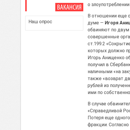
о злоупотреблении
В отношении еще о
Наш опрос
думе —
Игоря Ани
обвиняют по двум 
совершенные орган
ст.199.2 «Сокрыти
которых должно пр
Игорь Анищенко об
получил в Сбербанк
наличными «на зак
также «возврат дв
рублей из получен
ими по собственно
В случае обвините
«Справедливой Рос
Потеря еще одного
фракции. Согласно