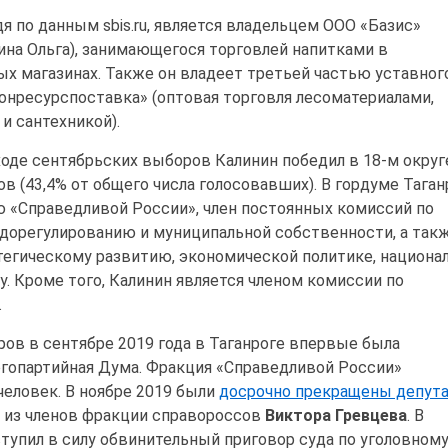
я по данным sbis.ru, является владельцем ООО «Базис»
ина Ольга), занимающегося торговлей напитками в
х магазинах. Также он владеет третьей частью уставног
онресурспоставка» (оптовая торговля лесоматериалами,
и сантехникой).
ходе сентябрьских выборов Калинин победил в 18-м округ
ов (43,4% от общего числа голосовавших). В гордуме Таган
 «Справедливой России», член постоянных комиссий по
адорегулированию и муниципальной собственности, а так
тегическому развитию, экономической политике, национ
у. Кроме того, Калинин является членом комиссии по
.
ров в сентябре 2019 года в Таганроге впервые была
гопартийная Дума. Фракция «Справедливой России»
человек. В ноябре 2019 были
досрочно прекращены депут
 из членов фракции справороссов
Виктора Гревцева
. В
тупил в силу обвинительный приговор суда по уголовному