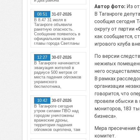
и два района
Автор фото:
Из от
В Таганроге депут
08:51
31-07-2026
В 8.47 31 июля в
сообщил сегодня Te
Таганроге объявили
округу от партии
«
ракетную опасность.
Сообщение появилось в
как сообщается, с
официальном канале
главы города Светланы
игрового клуба вне
По версии следств
12:27
30-07-2026
В Таганроге начинается
нежилых помещений
эвакуация жителей в
него осуществлял
радиусе 500 метров от
места падения обломков
В рамках расследо
украинского
организации незак
беспилотника,
говорится, что оп
10:42
30-07-2026
провели обыски в 
В Таганроге сегодня
мониторов, 183 ты
утром силами ПВО над
городом уничтожены
бизнеса».
вражеские дроны,
территория падения
Мера пресечения ф
обломков оцеплена, там
комитет.