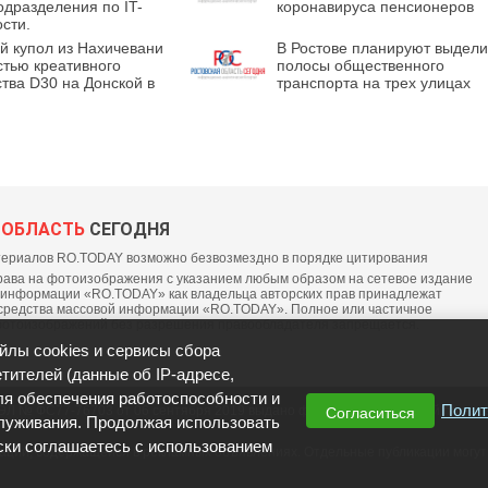
одразделения по IT-
коронавируса пенсионеров
сти.
й купол из Нахичевани
В Ростове планируют выдели
стью креативного
полосы общественного
тва D30 на Донской в
транспорта на трех улицах
 ОБЛАСТЬ
СЕГОДНЯ
ериалов RO.TODAY возможно безвозмездно в порядке цитирования
ава на фотоизображения с указанием любым образом на сетевое издание
 информации «RO.TODAY» как владельца авторских прав принадлежат
средства массовой информации «RO.TODAY». Полное или частичное
фотоизображений без разрешения правообладателя запрещается.
йлы cookies и сервисы сбора
тителей (данные об IP-адресе,
ля обеспечения работоспособности и
Полит
ЭЛ № ФС77-76703 от 06 сентября 2019 выдано федеральной службой по надз
Согласиться
луживания. Продолжая использовать
ски соглашаетесь с использованием
мации, содержащейся в рекламных объявлениях. Отдельные публикации могу