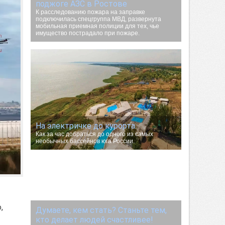
поджоге АЗС в Ростове
К расследованию пожара на заправке
подключилась спецгруппа МВД, развернута
мобильная приемная полиции для тех, чье
имущество пострадало при пожаре.
На электричке до курорта.
Как за час добраться до одного из самых
необычных бассейнов юга России.
,
Думаете, кем стать? Станьте тем,
кто делает людей счастливее!