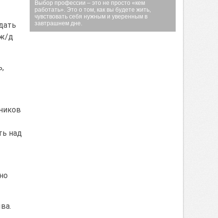
Выбор профессии – это не просто «кем
работать». Это о том, как вы будете жить,
чувствовать себя нужным и уверенным в
завтрашнем дне.
дать
 ж/д
,
тников
ть над
но
ва.