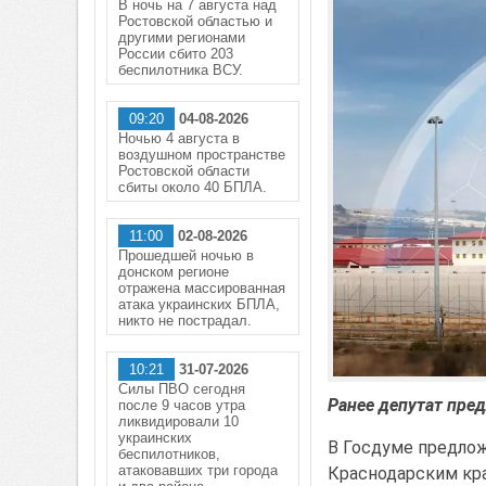
В ночь на 7 августа над
Ростовской областью и
другими регионами
России сбито 203
беспилотника ВСУ.
09:20
04-08-2026
Ночью 4 августа в
воздушном пространстве
Ростовской области
сбиты около 40 БПЛА.
11:00
02-08-2026
Прошедшей ночью в
донском регионе
отражена массированная
атака украинских БПЛА,
никто не пострадал.
10:21
31-07-2026
Силы ПВО сегодня
Ранее депутат пре
после 9 часов утра
ликвидировали 10
украинских
В Госдуме предлож
беспилотников,
атаковавших три города
Краснодарским кра