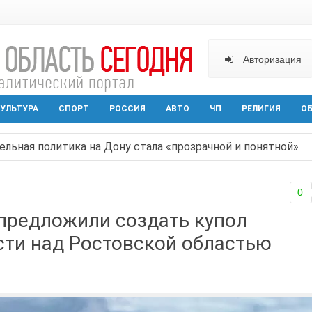
Авторизация
УЛЬТУРА
СПОРТ
РОССИЯ
АВТО
ЧП
РЕЛИГИЯ
О
ельная политика на Дону стала «прозрачной и понятной»
арактера начал действовать в Ростовской области с вече
0
аганрога открылась выставка посткроссинга
 предложили создать купол
реваемый в ночном поджоге — сгорела АЗС и около двух
сти над Ростовской областью
твами вражеской атаки в Геленжике, два малыша из Шах