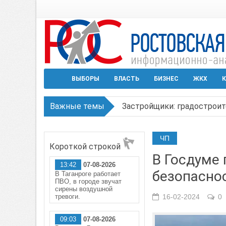
ВЫБОРЫ
ВЛАСТЬ
БИЗНЕС
ЖКХ
К
Важные темы
Застройщики: градостроит
Режим ЧС регионального х
ЧП
Короткой строкой
В Чеховской библиотеке Т
В Госдуме
13:42
07-08-2026
В Ростове задержан подоз
безопасно
В Таганроге работает
ПВО, в городе звучат
Среди детей, ставших жер
сирены воздушной
тревоги.
16-02-2024
0
09:03
07-08-2026