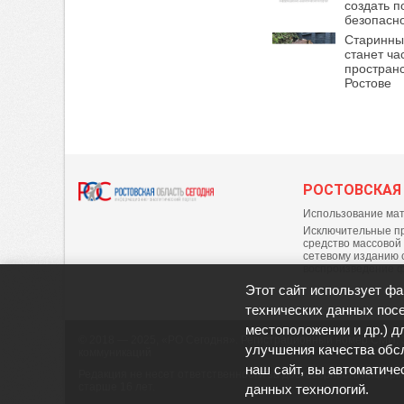
создать п
безопасно
Старинны
станет ча
пространс
Ростове
РОСТОВСКАЯ
Использование мат
Исключительные пр
средство массовой
сетевому изданию 
воспроизведение 
Этот сайт использует фа
технических данных посе
местоположении и др.) д
© 2018 — 2025, «РО Сегодня». Регистрационный номер СМИ: 
улучшения качества обс
коммуникаций
наш сайт, вы автоматиче
Редакция не несет ответственности за достоверность инфор
старше 16 лет.
данных технологий.