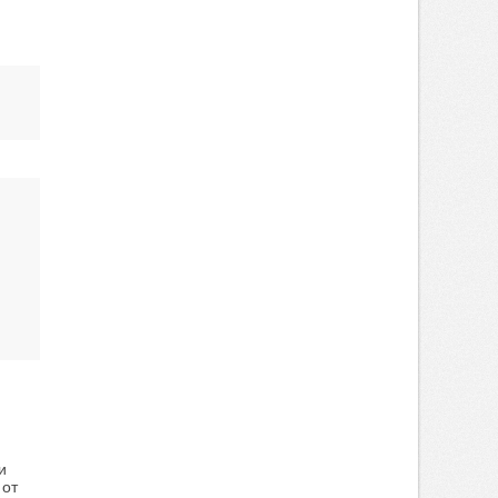
и
 от