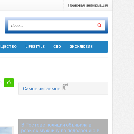
Правовая информация
БЩЕСТВО
LIFESTYLE
СВО
ЭКСКЛЮЗИВ
ра 5 августа
Самое читаемое
 десятков машин
т
В Ростове полиция объявила в
розыск мужчину по подозрению в