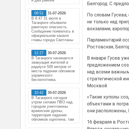
и два района
Белгород. С предл
08:51
31-07-2026
По словам Гусева,
В 8.47 31 июля в
не только над при
Таганроге объявили
ракетную опасность.
вокзалами, аэропо
Сообщение появилось в
официальном канале
Парламентарий осо
главы города Светланы
Ростовская, Белго
12:27
30-07-2026
В январе Гусев уж
В Таганроге начинается
эвакуация жителей в
предложением созд
радиусе 500 метров от
места падения обломков
над всеми важны
украинского
стратегической ин
беспилотника,
Москвой.
10:42
30-07-2026
«Такие куполы соз
В Таганроге сегодня
утром силами ПВО над
объектами в погра
городом уничтожены
они расположены, 
вражеские дроны,
территория падения
обломков оцеплена, там
16 февраля в Рост
Власти, сославшис