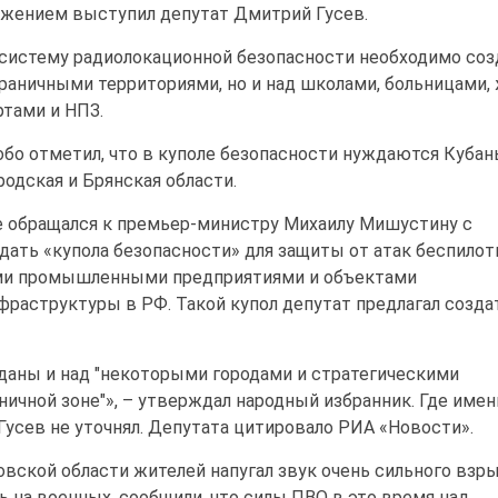
ожением выступил депутат Дмитрий Гусев.
 систему радиолокационной безопасности необходимо соз
граничными территориями, но и над школами, больницами,
ртами и НПЗ.
бо отметил, что в куполе безопасности нуждаются Кубань
родская и Брянская области.
е обращался к премьер-министру Михаилу Мишустину с
ать «купола безопасности» для защиты от атак беспило
ми промышленными предприятиями и объектами
фраструктуры в РФ. Такой купол депутат предлагал созда
даны и над "некоторыми городами и стратегическими
ничной зоне"», – утверждал народный избранник. Где имен
Гусев не уточнял. Депутата цитировало РИА «Новости».
овской области жителей напугал звук очень сильного взры
ь на военных, сообщили, что силы ПВО в это время над