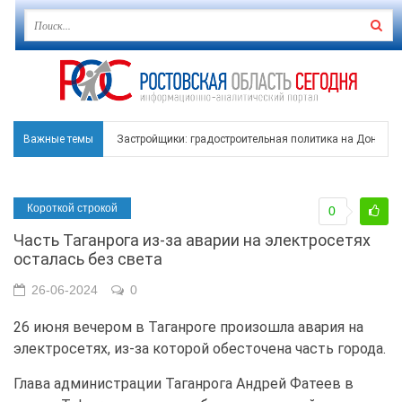
Важные темы
Застройщики: градостроительная политика на Дону ста
Режим ЧС регионального характера начал действовать в
Короткой строкой
0
В Чеховской библиотеке Таганрога открылась выставка
Часть Таганрога из-за аварии на электросетях
В Ростове задержан подозреваемый в ночном поджоге
осталась без света
Среди детей, ставших жертвами вражеской атаки в Гел
26-06-2024
0
26 июня вечером в Таганроге произошла авария на
электросетях, из-за которой обесточена часть города.
Глава администрации Таганрога Андрей Фатеев в