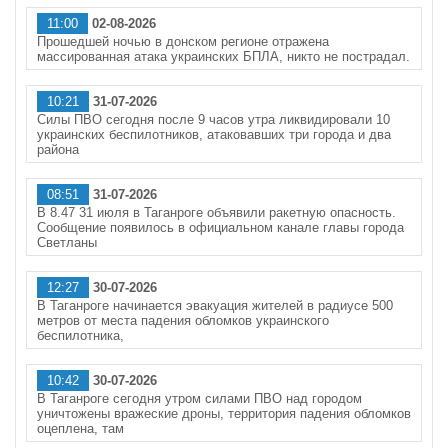
11:00
02-08-2026
Прошедшей ночью в донском регионе отражена
массированная атака украинских БПЛА, никто не пострадал.
10:21
31-07-2026
Силы ПВО сегодня после 9 часов утра ликвидировали 10
украинских беспилотников, атаковавших три города и два
района
08:51
31-07-2026
В 8.47 31 июля в Таганроге объявили ракетную опасность.
Сообщение появилось в официальном канале главы города
Светланы
12:27
30-07-2026
В Таганроге начинается эвакуация жителей в радиусе 500
метров от места падения обломков украинского
беспилотника,
10:42
30-07-2026
В Таганроге сегодня утром силами ПВО над городом
уничтожены вражеские дроны, территория падения обломков
оцеплена, там