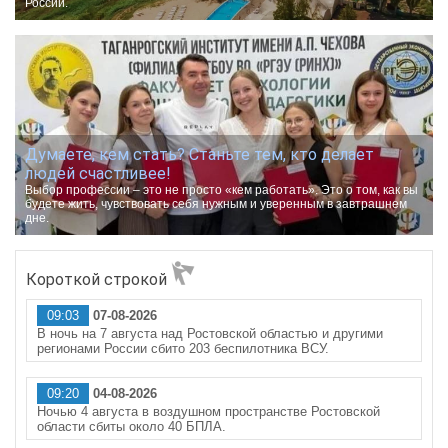
России.
Думаете, кем стать? Станьте тем, кто делает
людей счастливее!
Выбор профессии – это не просто «кем работать». Это о том, как вы
будете жить, чувствовать себя нужным и уверенным в завтрашнем
дне.
Короткой строкой
09:03
07-08-2026
В ночь на 7 августа над Ростовской областью и другими
регионами России сбито 203 беспилотника ВСУ.
09:20
04-08-2026
Ночью 4 августа в воздушном пространстве Ростовской
области сбиты около 40 БПЛА.