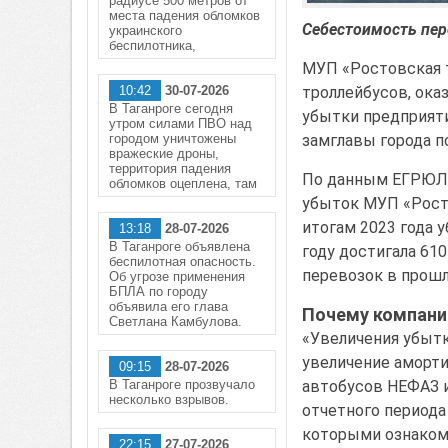
радиусе 500 метров от
места падения обломков
Себестоимость пер
украинского
беспилотника,
МУП «Ростовская т
троллейбусов, ока
10:42
30-07-2026
В Таганроге сегодня
убытки предприяти
утром силами ПВО над
замглавы города п
городом уничтожены
вражеские дроны,
территория падения
По данным ЕГРЮЛ,
обломков оцеплена, там
убыток МУП «Росто
итогам 2023 года 
13:18
28-07-2026
В Таганроге объявлена
году достигала 610
беспилотная опасность.
перевозок в прошл
Об угрозе применения
БПЛА по городу
объявила его глава
Почему компани
Светлана Камбулова.
«Увеличения убытк
увеличение аморти
09:15
28-07-2026
автобусов НЕФАЗ и
В Таганроге прозвучало
несколько взрывов.
отчетного периода
которыми ознакоми
22:15
27-07-2026