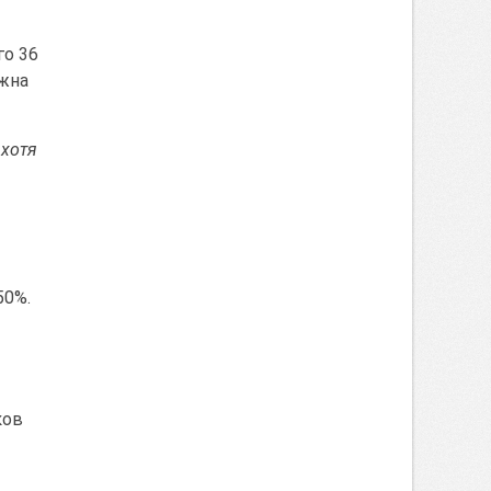
го 36
лжна
 хотя
50%.
ков