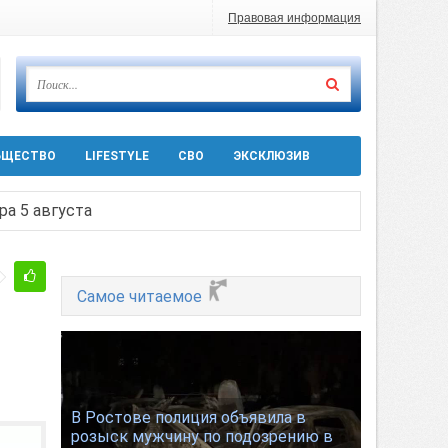
Правовая информация
БЩЕСТВО
LIFESTYLE
СВО
ЭКСКЛЮЗИВ
ра 5 августа
 десятков машин
Самое читаемое
т
Ростовской области
В Ростове полиция объявила в
розыск мужчину по подозрению в