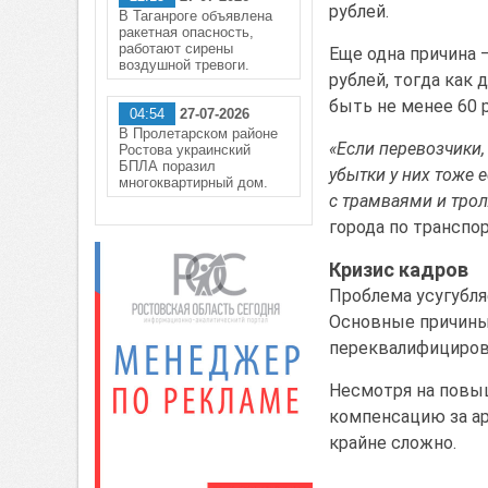
рублей.
В Таганроге объявлена
ракетная опасность,
работают сирены
Еще одна причина 
воздушной тревоги.
рублей, тогда как
быть не менее 60 
04:54
27-07-2026
В Пролетарском районе
«
Е
с
ли перевозчики,
Ростова украинский
БПЛА поразил
убытки у них тоже е
многоквартирный дом.
с трамваями и тро
города по транспо
Кризис кадров
Проблема усугубля
Основные причины:
переквалифициров
Несмотря на повыш
компенсацию за ар
крайне сложно.