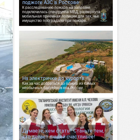
поджоге АЗС в Ростове
К расследованию пожара на заправке
подключилась спецгруппа МВД, развернута
мобильная приемная полиции для тех, чье
имущество пострадало при пожаре.
На электричке до курорта.
Как за час добраться до одного из самых
необычных бассейнов юга России.
Думаете, кем стать? Станьте тем,
кто делает людей счастливее!