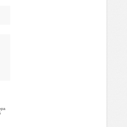
ера
6