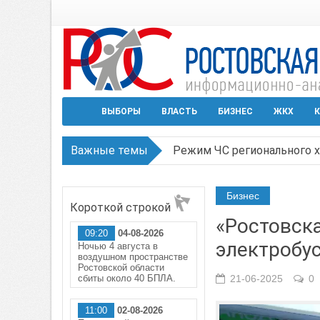
ВЫБОРЫ
ВЛАСТЬ
БИЗНЕС
ЖКХ
К
Важные темы
Режим ЧС регионального х
В Чеховской библиотеке Т
Бизнес
Короткой строкой
В Ростове задержан подоз
«Ростовска
09:20
04-08-2026
Среди детей, ставших жер
электробус
Ночью 4 августа в
воздушном пространстве
Около 150 беспилотников 
Ростовской области
сбиты около 40 БПЛА.
21-06-2025
0
11:00
02-08-2026