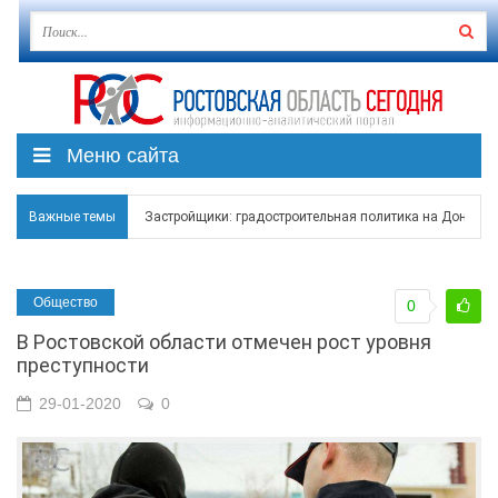
Меню сайта
Важные темы
Застройщики: градостроительная политика на Дону ста
Режим ЧС регионального характера начал действовать в
Общество
0
В Чеховской библиотеке Таганрога открылась выставка
В Ростовской области отмечен рост уровня
В Ростове задержан подозреваемый в ночном поджоге
преступности
Среди детей, ставших жертвами вражеской атаки в Гел
29-01-2020
0