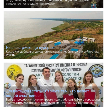
МВД, развернута мобильная приемная полиции для тех, чье
имущество пострадало при пожаре.
На электричке до курорта.
Как за час добраться до одного из самых необычных бассейнов юга
России.
Думаете, кем стать? Станьте тем, кто делает
людей счастливее!
Выбор профессии – это не просто «кем работать». Это о том, как вы
будете жить, чувствовать себя нужным и уверенным в завтрашнем
дне.