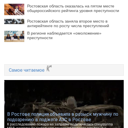
Ростовская область оказалась на пятом месте
общероссийского рейтинга уровня преступности
Ростовская область заняла второе место в
антирейтинге по росту числа преступлений
В регионе наблюдается «омоложение»
преступности
Самое читаемое
В Ростове полиция объявила в розыск мужчину по
подозрению в поджоге АЗС в Ростове
К расследованию пожара на заправке подключилась спецгруппа