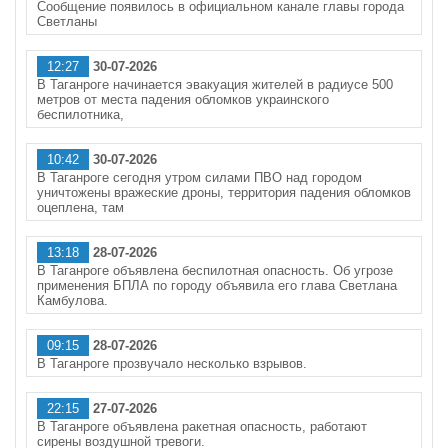
Сообщение появилось в официальном канале главы города
Светланы
12:27
30-07-2026
В Таганроге начинается эвакуация жителей в радиусе 500
метров от места падения обломков украинского
беспилотника,
10:42
30-07-2026
В Таганроге сегодня утром силами ПВО над городом
уничтожены вражеские дроны, территория падения обломков
оцеплена, там
13:18
28-07-2026
В Таганроге объявлена беспилотная опасность. Об угрозе
применения БПЛА по городу объявила его глава Светлана
Камбулова.
09:15
28-07-2026
В Таганроге прозвучало несколько взрывов.
22:15
27-07-2026
В Таганроге объявлена ракетная опасность, работают
сирены воздушной тревоги.