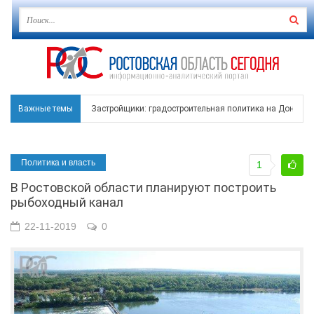
Важные темы
Застройщики: градостроительная политика на Дону ста
Режим ЧС регионального характера начал действовать в
Политика и власть
1
В Чеховской библиотеке Таганрога открылась выставка
В Ростовской области планируют построить
В Ростове задержан подозреваемый в ночном поджоге
рыбоходный канал
Среди детей, ставших жертвами вражеской атаки в Гел
22-11-2019
0