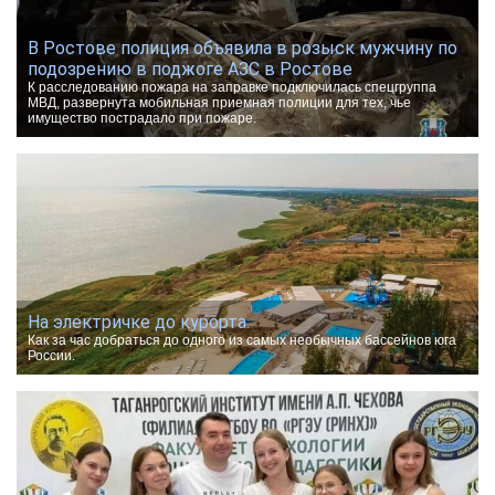
В Ростове полиция объявила в розыск мужчину по
подозрению в поджоге АЗС в Ростове
К расследованию пожара на заправке подключилась спецгруппа
МВД, развернута мобильная приемная полиции для тех, чье
имущество пострадало при пожаре.
На электричке до курорта.
Как за час добраться до одного из самых необычных бассейнов юга
России.