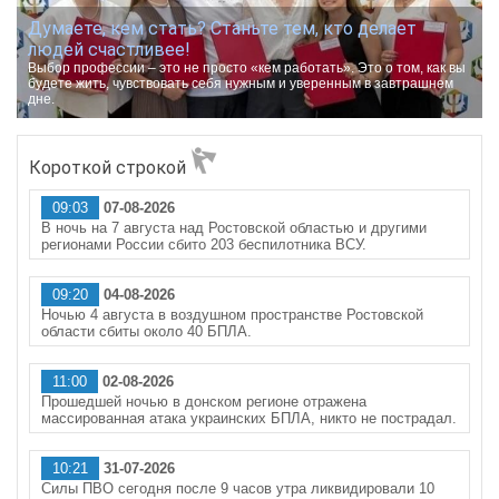
Думаете, кем стать? Станьте тем, кто делает
людей счастливее!
Выбор профессии – это не просто «кем работать». Это о том, как вы
будете жить, чувствовать себя нужным и уверенным в завтрашнем
дне.
Короткой строкой
09:03
07-08-2026
В ночь на 7 августа над Ростовской областью и другими
регионами России сбито 203 беспилотника ВСУ.
09:20
04-08-2026
Ночью 4 августа в воздушном пространстве Ростовской
области сбиты около 40 БПЛА.
11:00
02-08-2026
Прошедшей ночью в донском регионе отражена
массированная атака украинских БПЛА, никто не пострадал.
10:21
31-07-2026
Силы ПВО сегодня после 9 часов утра ликвидировали 10