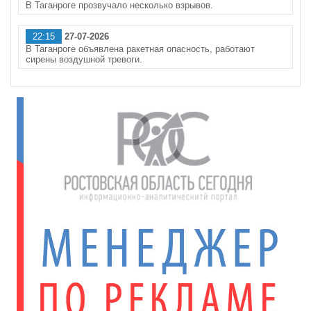
В Таганроге прозвучало несколько взрывов.
22:15
27-07-2026
В Таганроге объявлена ракетная опасность, работают
сирены воздушной тревоги.