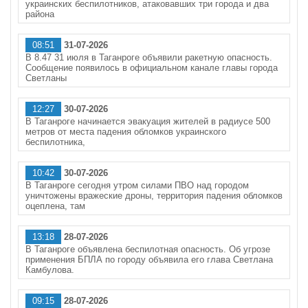
украинских беспилотников, атаковавших три города и два
района
08:51
31-07-2026
В 8.47 31 июля в Таганроге объявили ракетную опасность.
Сообщение появилось в официальном канале главы города
Светланы
12:27
30-07-2026
В Таганроге начинается эвакуация жителей в радиусе 500
метров от места падения обломков украинского
беспилотника,
10:42
30-07-2026
В Таганроге сегодня утром силами ПВО над городом
уничтожены вражеские дроны, территория падения обломков
оцеплена, там
13:18
28-07-2026
В Таганроге объявлена беспилотная опасность. Об угрозе
применения БПЛА по городу объявила его глава Светлана
Камбулова.
09:15
28-07-2026