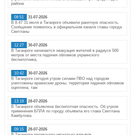
района
08:51
31-07-2026
В 8.47 31 июля в Таганроге объявили ракетную опасность.
Сообщение появилось в официальном канале главы города
Светланы
12:27
30-07-2026
В Таганроге начинается эвакуация жителей в радиусе 500
метров от места падения обломков украинского
беспилотника,
10:42
30-07-2026
В Таганроге сегодня утром силами ПВО над городом
уничтожены вражеские дроны, территория падения обломков
оцеплена, там
13:18
28-07-2026
В Таганроге объявлена беспилотная опасность. Об угрозе
применения БПЛА по городу объявила его глава Светлана
Камбулова.
09:15
28-07-2026
В Таганроге прозвучало несколько взрывов.