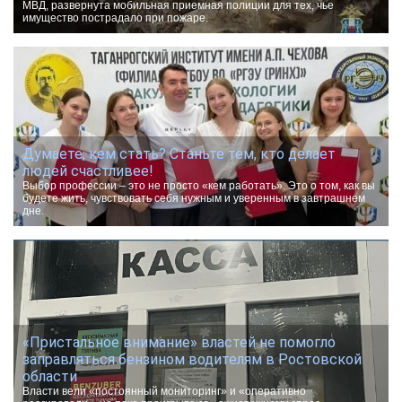
МВД, развернута мобильная приемная полиции для тех, чье
имущество пострадало при пожаре.
Думаете, кем стать? Станьте тем, кто делает
людей счастливее!
Выбор профессии – это не просто «кем работать». Это о том, как вы
будете жить, чувствовать себя нужным и уверенным в завтрашнем
дне.
«Пристальное внимание» властей не помогло
заправляться бензином водителям в Ростовской
области
Власти вели «постоянный мониторинг» и «оперативно