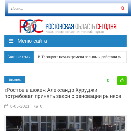
Меню сайта
В Таганроге ночью гремели взрывы и работали сирены
Важные темы
Над Ростовской областью в ночь на 8 августа сбито бо
Застройщики: градостроительная политика на Дону ста
Бизнес
0
Режим ЧС регионального характера начал действовать в
«Ростов в шоке»: Александр Хуруджи
потребовал принять закон о реновации рынков
В Чеховской библиотеке Таганрога открылась выставка
8-05-2021
0