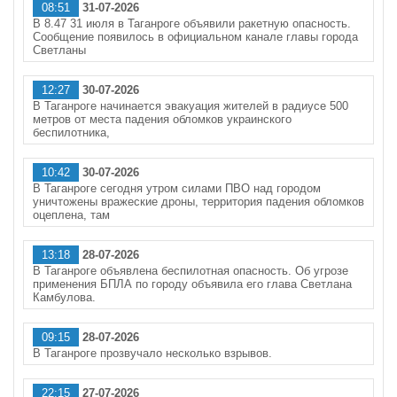
08:51
31-07-2026
В 8.47 31 июля в Таганроге объявили ракетную опасность.
Сообщение появилось в официальном канале главы города
Светланы
12:27
30-07-2026
В Таганроге начинается эвакуация жителей в радиусе 500
метров от места падения обломков украинского
беспилотника,
10:42
30-07-2026
В Таганроге сегодня утром силами ПВО над городом
уничтожены вражеские дроны, территория падения обломков
оцеплена, там
13:18
28-07-2026
В Таганроге объявлена беспилотная опасность. Об угрозе
применения БПЛА по городу объявила его глава Светлана
Камбулова.
09:15
28-07-2026
В Таганроге прозвучало несколько взрывов.
22:15
27-07-2026