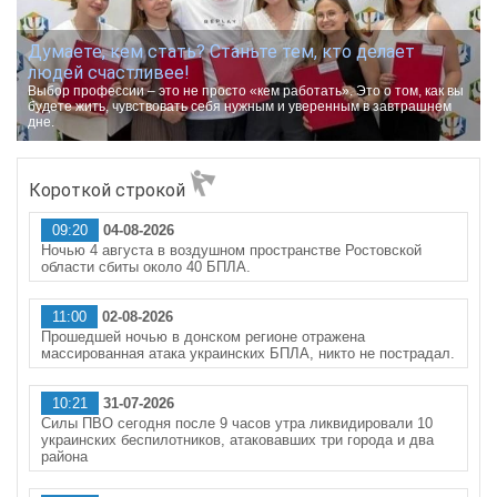
Думаете, кем стать? Станьте тем, кто делает
людей счастливее!
Выбор профессии – это не просто «кем работать». Это о том, как вы
будете жить, чувствовать себя нужным и уверенным в завтрашнем
дне.
Короткой строкой
09:20
04-08-2026
Ночью 4 августа в воздушном пространстве Ростовской
области сбиты около 40 БПЛА.
11:00
02-08-2026
Прошедшей ночью в донском регионе отражена
массированная атака украинских БПЛА, никто не пострадал.
10:21
31-07-2026
Силы ПВО сегодня после 9 часов утра ликвидировали 10
украинских беспилотников, атаковавших три города и два
района