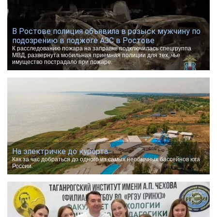
В Ростове полиция объявила в розыск мужчину по
подозрению в поджоге АЗС в Ростове
К расследованию пожара на заправке подключилась спецгруппа
МВД, развернута мобильная приемная полиции для тех, чье
имущество пострадало при пожаре.
На электричке до курорта.
Как за час добраться до одного из самых необычных бассейнов юга
России.