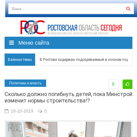
Меню сайта
Важные темы
В Ростове задержан подозреваемый в ночном поджоге
Среди детей, ставших жертвами вражеской атаки в Гел
Политика и власть
0
Около 150 беспилотников прошедшей ночью атаковали 
Сколько должно погибнуть детей, пока Минстрой
Режим ЧС регионального характера начал действовать в
изменит нормы строительства!?
В Чеховской библиотеке Таганрога открылась выставка
18-10-2019
0