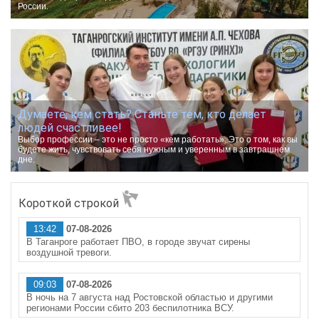
России.
Думаете, кем стать? Станьте тем, кто делает
людей счастливее!
Выбор профессии – это не просто «кем работать». Это о том, как вы
будете жить, чувствовать себя нужным и уверенным в завтрашнем
дне.
Короткой строкой
13:42
07-08-2026
В Таганроге работает ПВО, в городе звучат сирены
воздушной тревоги.
09:03
07-08-2026
В ночь на 7 августа над Ростовской областью и другими
регионами России сбито 203 беспилотника ВСУ.