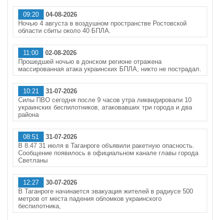
09:20
04-08-2026
Ночью 4 августа в воздушном пространстве Ростовской
области сбиты около 40 БПЛА.
11:00
02-08-2026
Прошедшей ночью в донском регионе отражена
массированная атака украинских БПЛА, никто не пострадал.
10:21
31-07-2026
Силы ПВО сегодня после 9 часов утра ликвидировали 10
украинских беспилотников, атаковавших три города и два
района
08:51
31-07-2026
В 8.47 31 июля в Таганроге объявили ракетную опасность.
Сообщение появилось в официальном канале главы города
Светланы
12:27
30-07-2026
В Таганроге начинается эвакуация жителей в радиусе 500
метров от места падения обломков украинского
беспилотника,