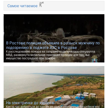
Самое читаемое
В Ростове полиция объявила в розыск мужчину по
подозрению в поджоге АЗС в Ростове
К расследованию пожара на заправке подключилась спецгруппа
МВД, развернута мобильная приемная полиции для тех, чье
имущество пострадало при пожаре.
На электричке до курорта.
Как за час добраться до одного из самых необычных бассейнов юга