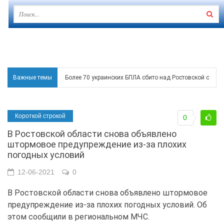
Важные темы
Более 70 украинских БПЛА сбито над Ростовской област
В Таганроге ночью гремели взрывы и работали сирены
Короткой строкой
0
Над Ростовской областью в ночь на 8 августа сбито бо
В Ростовской области снова объявлено
Застройщики: градостроительная политика на Дону ста
штормовое предупреждение из-за плохих
погодных условий
Режим ЧС регионального характера начал действовать в
12-06-2021
0
В Ростовской области снова объявлено штормовое
предупреждение из-за плохих погодных условий. Об
этом сообщили в региональном МЧС.