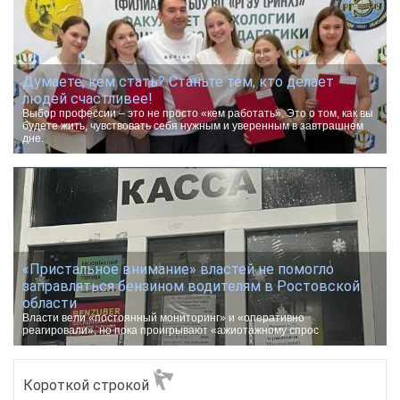
Думаете, кем стать? Станьте тем, кто делает
людей счастливее!
Выбор профессии – это не просто «кем работать». Это о том, как вы
будете жить, чувствовать себя нужным и уверенным в завтрашнем
дне.
«Пристальное внимание» властей не помогло
заправляться бензином водителям в Ростовской
области
Власти вели «постоянный мониторинг» и «оперативно
реагировали», но пока проигрывают «ажиотажному спрос
Короткой строкой