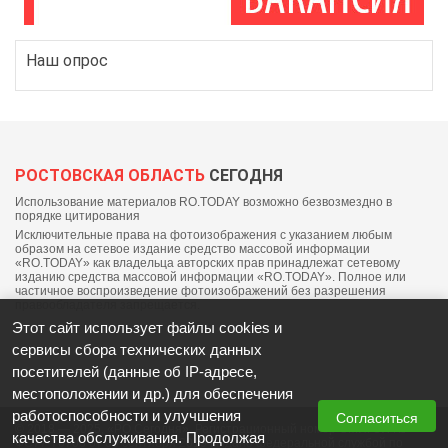
Наш опрос
РОСТОВСКАЯ ОБЛАСТЬ
СЕГОДНЯ
Использование материалов RO.TODAY возможно безвозмездно в
порядке цитирования
Исключительные права на фотоизображения с указанием любым
образом на сетевое издание средство массовой информации
«RO.TODAY» как владельца авторских прав принадлежат сетевому
изданию средства массовой информации «RO.TODAY». Полное или
частичное воспроизведение фотоизображений без разрешения
правообладателя запрещается.
Этот сайт использует файлы cookies и
сервисы сбора технических данных
посетителей (данные об IP-адресе,
местоположении и др.) для обеспечения
работоспособности и улучшения
Согласиться
© 2018 — 2025, «РО Сегодня». Регистрационный номер СМИ: ЭЛ №
качества обслуживания. Продолжая
ФС77-76703 от 06 сентября 2019 выдано федеральной службой по