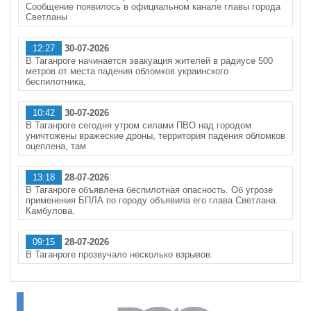
Сообщение появилось в официальном канале главы города
Светланы
12:27
30-07-2026
В Таганроге начинается эвакуация жителей в радиусе 500
метров от места падения обломков украинского
беспилотника,
10:42
30-07-2026
В Таганроге сегодня утром силами ПВО над городом
уничтожены вражеские дроны, территория падения обломков
оцеплена, там
13:18
28-07-2026
В Таганроге объявлена беспилотная опасность. Об угрозе
применения БПЛА по городу объявила его глава Светлана
Камбулова.
09:15
28-07-2026
В Таганроге прозвучало несколько взрывов.