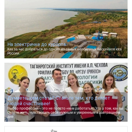
На электричке до курорта.
Как за час добраться до одного из самых необычных бассейнов юга
России.
Думаете, кем стать? Станьте тем, кто делает
людей счастливее!
Выбор профессии – это не просто «кем работать». Это о том, как вы
будете жить, чувствовать себя нужным и уверенным в завтрашнем
дне.