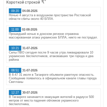
Короткой строкой
09:20
04-08-2026
Ночью 4 августа в воздушном пространстве Ростовской
области сбиты около 40 БПЛА.
11:00
02-08-2026
Прошедшей ночью в донском регионе отражена
массированная атака украинских БПЛА, никто не пострадал.
10:21
31-07-2026
Силы ПВО сегодня после 9 часов утра ликвидировали 10
украинских беспилотников, атаковавших три города и два
района
08:51
31-07-2026
В 8.47 31 июля в Таганроге объявили ракетную опасность.
Сообщение появилось в официальном канале главы города
Светланы
12:27
30-07-2026
В Таганроге начинается эвакуация жителей в радиусе 500
метров от места падения обломков украинского
беспилотника,