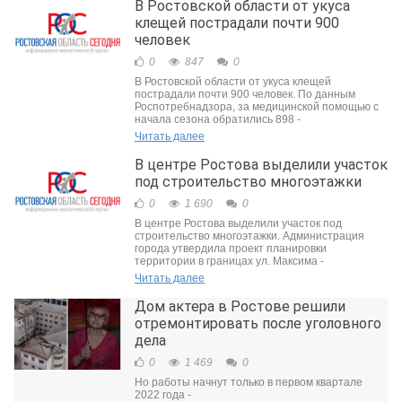
В Ростовской области от укуса
клещей пострадали почти 900
человек
0
847
0
В Ростовской области от укуса клещей
пострадали почти 900 человек. По данным
Роспотребнадзора, за медицинской помощью с
начала сезона обратились 898 -
Читать далее
В центре Ростова выделили участок
под строительство многоэтажки
0
1 690
0
В центре Ростова выделили участок под
строительство многоэтажки. Администрация
города утвердила проект планировки
территории в границах ул. Максима -
Читать далее
Дом актера в Ростове решили
отремонтировать после уголовного
дела
0
1 469
0
Но работы начнут только в первом квартале
2022 года -