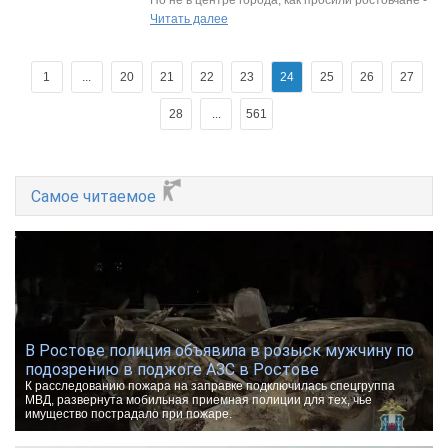
Но не в центре города, как просили ростовчане -
Читать далее
1
...
20
21
22
23
24
25
26
27
28
...
561
Самое читаемое
В Ростове полиция объявила в розыск мужчину по
подозрению в поджоге АЗС в Ростове
К расследованию пожара на заправке подключилась спецгруппа
МВД, развернута мобильная приемная полиции для тех, чье
имущество пострадало при пожаре.