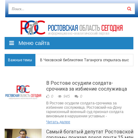
Меню сайта
Важные темы
В Чеховской библиотеке Таганрога открылась выставка
В Ростове задержан подозреваемый в ночном поджоге
В Ростове осудили солдата-
Среди детей, ставших жертвами вражеской атаки в Гел
срочника за избиение сослуживца
0
945
0
Около 150 беспилотников прошедшей ночью атаковали 
В Ростове осудили солдата-срочника за
избиение сослуживца. Ростовский-на-Дону
В Гуково пострадала женщина, повреждены дома в в Ба
гарнизонный военный суд признал солдата
виновным в нарушении уставных -
Читать далее
Самый богатый депутат Ростовской
гордумы показал доход почти 15 млн