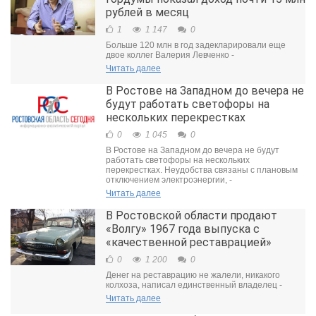
рублей в месяц
1
1 147
0
Больше 120 млн в год задекларировали еще
двое коллег Валерия Левченко -
Читать далее
В Ростове на Западном до вечера не
будут работать светофоры на
нескольких перекрестках
0
1 045
0
В Ростове на Западном до вечера не будут
работать светофоры на нескольких
перекрестках. Неудобства связаны с плановым
отключением электроэнергии, -
Читать далее
В Ростовской области продают
«Волгу» 1967 года выпуска с
«качественной реставрацией»
0
1 200
0
Денег на реставрацию не жалели, никакого
колхоза, написал единственный владелец -
Читать далее