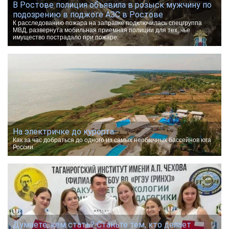
В Ростове полиция объявила в розыск мужчину по
подозрению в поджоге АЗС в Ростове
К расследованию пожара на заправке подключилась спецгруппа
МВД, развернута мобильная приемная полиции для тех, чье
имущество пострадало при пожаре.
На электричке до курорта.
Как за час добраться до одного из самых необычных бассейнов юга
России.
Думаете, кем стать? Станьте тем, кто делает