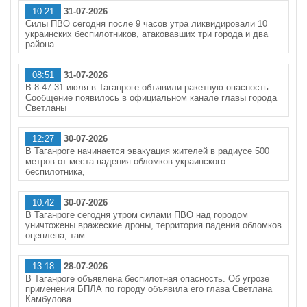
10:21
31-07-2026
Силы ПВО сегодня после 9 часов утра ликвидировали 10
украинских беспилотников, атаковавших три города и два
района
08:51
31-07-2026
В 8.47 31 июля в Таганроге объявили ракетную опасность.
Сообщение появилось в официальном канале главы города
Светланы
12:27
30-07-2026
В Таганроге начинается эвакуация жителей в радиусе 500
метров от места падения обломков украинского
беспилотника,
10:42
30-07-2026
В Таганроге сегодня утром силами ПВО над городом
уничтожены вражеские дроны, территория падения обломков
оцеплена, там
13:18
28-07-2026
В Таганроге объявлена беспилотная опасность. Об угрозе
применения БПЛА по городу объявила его глава Светлана
Камбулова.