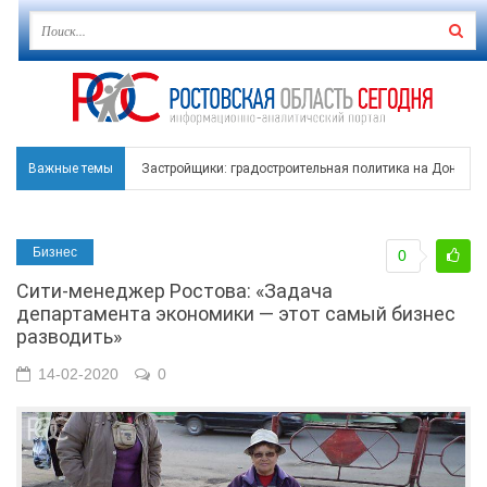
Важные темы
Застройщики: градостроительная политика на Дону ста
Режим ЧС регионального характера начал действовать в
Бизнес
0
В Чеховской библиотеке Таганрога открылась выставка
Сити-менеджер Ростова: «Задача
В Ростове задержан подозреваемый в ночном поджоге
департамента экономики — этот самый бизнес
разводить»
Среди детей, ставших жертвами вражеской атаки в Гел
14-02-2020
0