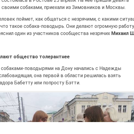
 состоялась в Ростове 25 апреля. На нее пришли девять
 своими собаками, приехали из Зимовников и Москвы.
человек поймет, как общаться с незрячими, с какими ситу
 что такое собака-поводырь. Они делают огромную работу
пояснил один из участников сообщества незрячих
Михаил Ш
елают общество толерантнее
 собаками-поводырями на Дону начались с Надежды
слабовидящая, она первой в области решилась взять
дора Бабетту или попросту Бэтти.