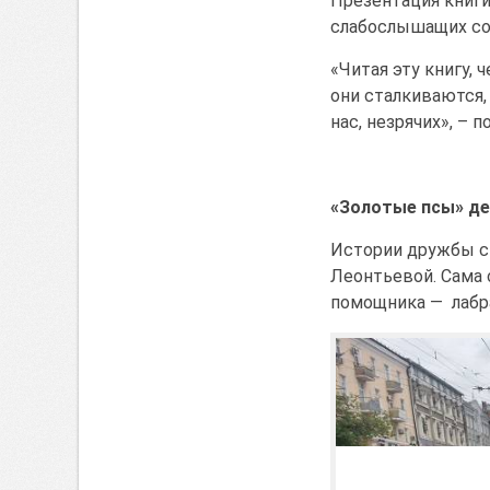
Презентация книги
слабослышащих со
«Читая эту книгу, 
они сталкиваются,
нас, незрячих», – 
«Золотые псы» д
Истории дружбы с
Леонтьевой. Сама 
помощника — лабра