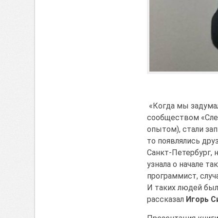
«Когда мы задумали
сообществом «Слеп
опытом), стали за
то появлялись дру
Санкт-Петербург, 
узнала о начале та
программист, случ
И таких людей было
рассказал
Игорь С