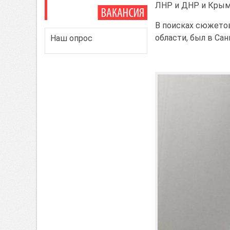
ЛНР и ДНР и Крым
В поисках сюжето
области, был в Са
Наш опрос