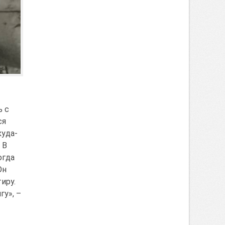
ь с
ся
куда-
 В
огда
Он
иру.
гу», –