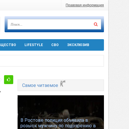
Правовая информация
БЩЕСТВО
LIFESTYLE
СВО
ЭКСКЛЮЗИВ
ра 5 августа
Самое читаемое
»
 десятков машин
В Ростове полиция объявила в
розыск мужчину по подозрению в