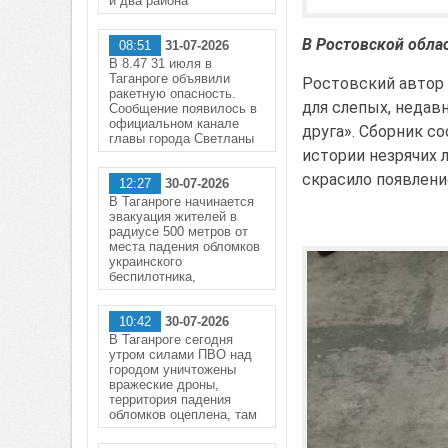
и два района
В Ростовской обла
08:51
31-07-2026
В 8.47 31 июля в
Таганроге объявили
Ростовский автор 
ракетную опасность.
для слепых, недав
Сообщение появилось в
официальном канале
друга». Сборник с
главы города Светланы
истории незрячих 
скрасило появлени
12:27
30-07-2026
В Таганроге начинается
эвакуация жителей в
радиусе 500 метров от
места падения обломков
украинского
беспилотника,
10:42
30-07-2026
В Таганроге сегодня
утром силами ПВО над
городом уничтожены
вражеские дроны,
территория падения
обломков оцеплена, там