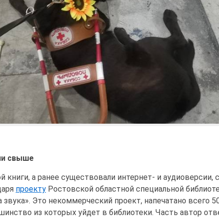
ли свыше
й книги, а ранее существовали интернет- и аудиоверсии, 
даря
проекту
Ростовской областной специальной библиот
а звука». Это некоммерческий проект, напечатано всего 5
шинство из которых уйдет в библиотеки. Часть автор отв