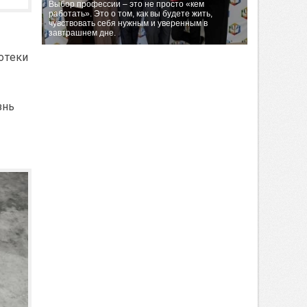
Выбор профессии – это не просто «кем
работать». Это о том, как вы будете жить,
чувствовать себя нужным и уверенным в
завтрашнем дне.
отеки
знь