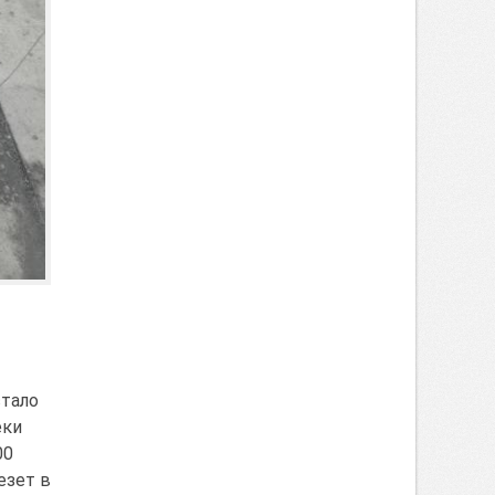
стало
еки
00
езет в