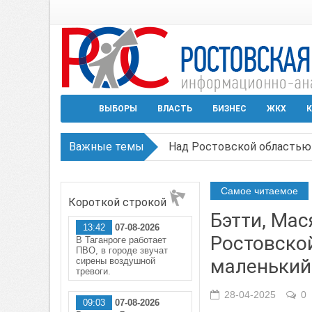
ВЫБОРЫ
ВЛАСТЬ
БИЗНЕС
ЖКХ
К
Над Ростовской областью 
Важные темы
Застройщики: градостроит
Режим ЧС регионального х
Самое читаемое
Короткой строкой
В Чеховской библиотеке Т
Бэтти, Мас
13:42
07-08-2026
В Ростове задержан подоз
Ростовско
В Таганроге работает
ПВО, в городе звучат
маленький
сирены воздушной
тревоги.
28-04-2025
0
09:03
07-08-2026