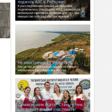
поджоге АЗС в Ростове
К расследованию пожара на заправке
подключилась спецгруппа МВД, развернута
мобильная приемная полиции для тех, чье
имущество пострадало при пожаре.
На электричке до курорта.
Как за час добраться до одного из самых
необычных бассейнов юга России.
Думаете, кем стать? Станьте тем,
кто делает людей счастливее!