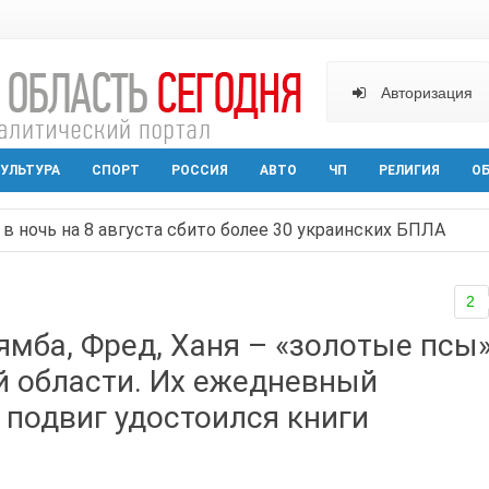
Авторизация
УЛЬТУРА
СПОРТ
РОССИЯ
АВТО
ЧП
РЕЛИГИЯ
О
в ночь на 8 августа сбито более 30 украинских БПЛА
ельная политика на Дону стала «прозрачной и понятной»
арактера начал действовать в Ростовской области с вече
2
аганрога открылась выставка посткроссинга
ямба, Фред, Ханя – «золотые псы
реваемый в ночном поджоге — сгорела АЗС и около двух
й области. Их ежедневный
 подвиг удостоился книги