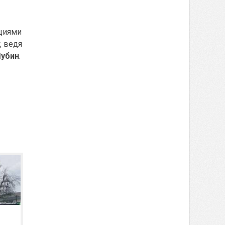
ациями
, ведя
убин
.