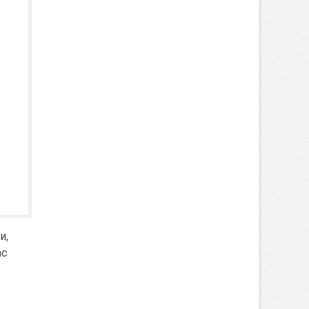
и,
ас