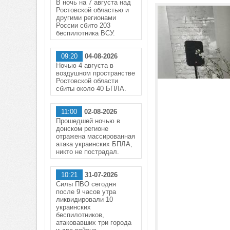
В ночь на 7 августа над
Ростовской областью и
другими регионами
России сбито 203
беспилотника ВСУ.
09:20
04-08-2026
Ночью 4 августа в
воздушном пространстве
Ростовской области
сбиты около 40 БПЛА.
11:00
02-08-2026
Прошедшей ночью в
донском регионе
отражена массированная
атака украинских БПЛА,
никто не пострадал.
10:21
31-07-2026
Силы ПВО сегодня
после 9 часов утра
ликвидировали 10
украинских
беспилотников,
атаковавших три города