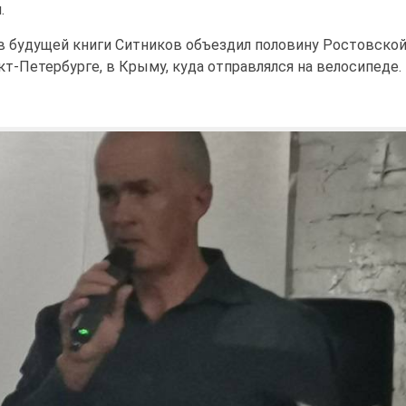
.
в будущей книги Ситников объездил половину Ростовско
нкт-Петербурге, в Крыму, куда отправлялся на велосипеде.