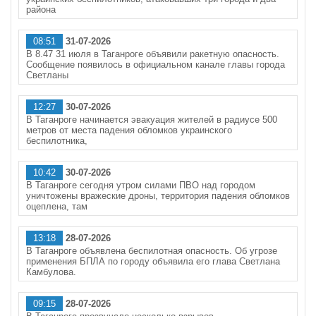
района
08:51
31-07-2026
В 8.47 31 июля в Таганроге объявили ракетную опасность.
Сообщение появилось в официальном канале главы города
Светланы
12:27
30-07-2026
В Таганроге начинается эвакуация жителей в радиусе 500
метров от места падения обломков украинского
беспилотника,
10:42
30-07-2026
В Таганроге сегодня утром силами ПВО над городом
уничтожены вражеские дроны, территория падения обломков
оцеплена, там
13:18
28-07-2026
В Таганроге объявлена беспилотная опасность. Об угрозе
применения БПЛА по городу объявила его глава Светлана
Камбулова.
09:15
28-07-2026