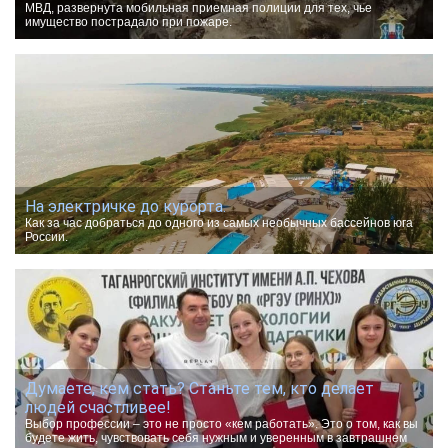
МВД, развернута мобильная приемная полиции для тех, чье
имущество пострадало при пожаре.
На электричке до курорта.
Как за час добраться до одного из самых необычных бассейнов юга
России.
Думаете, кем стать? Станьте тем, кто делает
людей счастливее!
Выбор профессии – это не просто «кем работать». Это о том, как вы
будете жить, чувствовать себя нужным и уверенным в завтрашнем