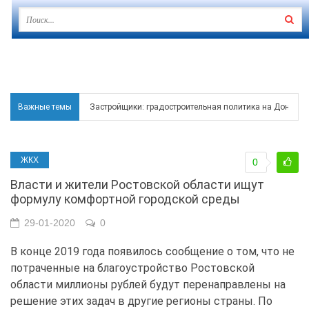
Важные темы
Застройщики: градостроительная политика на Дону ста
Режим ЧС регионального характера начал действовать в
ЖКХ
0
В Чеховской библиотеке Таганрога открылась выставка
Власти и жители Ростовской области ищут
В Ростове задержан подозреваемый в ночном поджоге
формулу комфортной городской среды
Среди детей, ставших жертвами вражеской атаки в Гел
29-01-2020
0
В конце 2019 года появилось сообщение о том, что не
потраченные на благоустройство Ростовской
области миллионы рублей будут перенаправлены на
решение этих задач в другие регионы страны. По